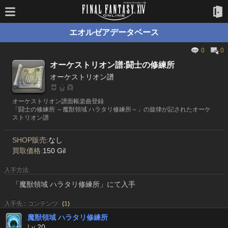
エオルゼアデータベース
0
0
オーケストリオン譜:闘士の修練所
オーケストリオン譜
オーケストリオン譜面帳楽曲登録
「闘士の修練所 ～魔獣領域 ハラタリ修練所～」の旋律が記されたオーケ
ストリオン譜
SHOP販売:
なし
買取価格:
150 Gil
入手方法
「魔獣領域 ハラタリ修練所」にて入手
入手先 : コンテンツ
(
1
)
魔獣領域 ハラタリ修練所
Lv
20