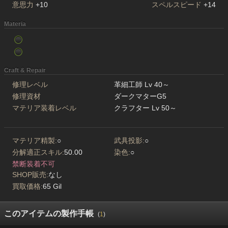
意思力
+10
スペルスピード
+14
Materia
Craft & Repair
修理レベル
革細工師 Lv 40～
修理資材
ダークマターG5
マテリア装着レベル
クラフター Lv 50～
マテリア精製:
○
武具投影:
○
分解適正スキル:
50.00
染色:
○
禁断装着不可
SHOP販売:
なし
買取価格:
65 Gil
このアイテムの製作手帳
(
1
)