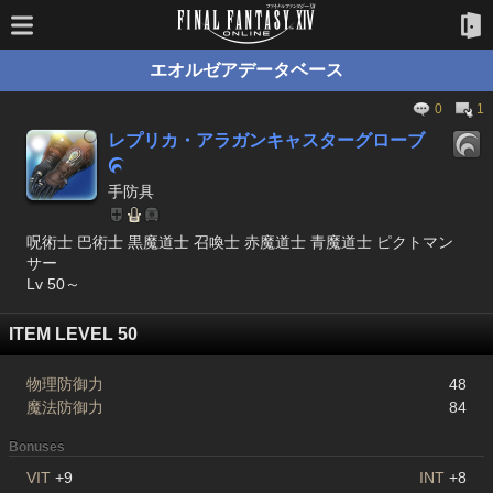
エオルゼアデータベース
0
1
レプリカ・アラガンキャスターグローブ

手防具
呪術士 巴術士 黒魔道士 召喚士 赤魔道士 青魔道士 ピクトマン
サー
Lv 50～
ITEM LEVEL 50
物理防御力
48
魔法防御力
84
Bonuses
VIT
+9
INT
+8