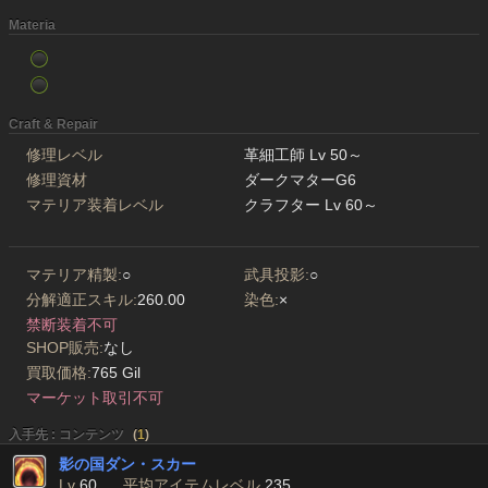
Materia
Craft & Repair
修理レベル
革細工師 Lv 50～
修理資材
ダークマターG6
マテリア装着レベル
クラフター Lv 60～
マテリア精製:
○
武具投影:
○
分解適正スキル:
260.00
染色:
×
禁断装着不可
SHOP販売:
なし
買取価格:
765 Gil
マーケット取引不可
入手先 : コンテンツ
(
1
)
影の国ダン・スカー
Lv
60
平均アイテムレベル
235