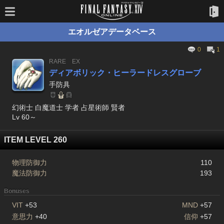
エオルゼアデータベース
0
1
RARE
EX
ディアボリック・ヒーラードレスグローブ
手防具
幻術士 白魔道士 学者 占星術師 賢者
Lv 60～
ITEM LEVEL 260
物理防御力
110
魔法防御力
193
Bonuses
VIT
+53
MND
+57
意思力
+40
信仰
+57