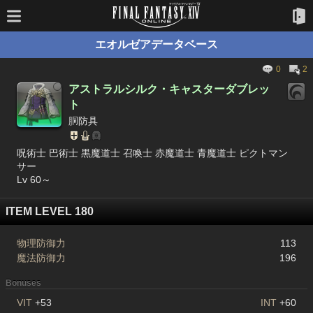
エオルゼアデータベース
0
2
アストラルシルク・キャスターダブレッ
ト
胴防具
呪術士 巴術士 黒魔道士 召喚士 赤魔道士 青魔道士 ピクトマン
サー
Lv 60～
ITEM LEVEL 180
物理防御力
113
魔法防御力
196
Bonuses
VIT
+53
INT
+60