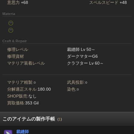
意思力
+68
スペルスピード
+48
Materia
Craft & Repair
修理レベル
裁縫師 Lv 50～
修理資材
ダークマターG6
マテリア装着レベル
クラフター Lv 60～
マテリア精製:
○
武具投影:
○
分解適正スキル:
180.00
染色:
○
SHOP販売:
なし
買取価格:
353 Gil
このアイテムの製作手帳
(
1
)
裁縫師