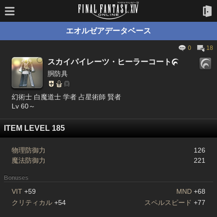
エオルゼアデータベース
0
18
スカイパイレーツ・ヒーラーコート

胴防具
幻術士 白魔道士 学者 占星術師 賢者
Lv 60～
ITEM LEVEL 185
物理防御力
126
魔法防御力
221
Bonuses
VIT
+59
MND
+68
クリティカル
+54
スペルスピード
+77