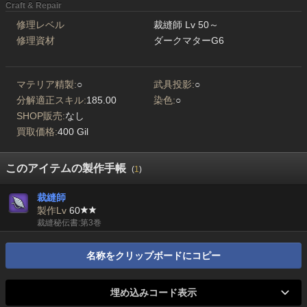
Craft & Repair
修理レベル
裁縫師 Lv 50～
修理資材
ダークマターG6
マテリア精製:
○
武具投影:
○
分解適正スキル:
185.00
染色:
○
SHOP販売:
なし
買取価格:
400 Gil
このアイテムの製作手帳
(
1
)
裁縫師
製作Lv
60
裁縫秘伝書:第3巻
名称をクリップボードにコピー
埋め込みコード表示