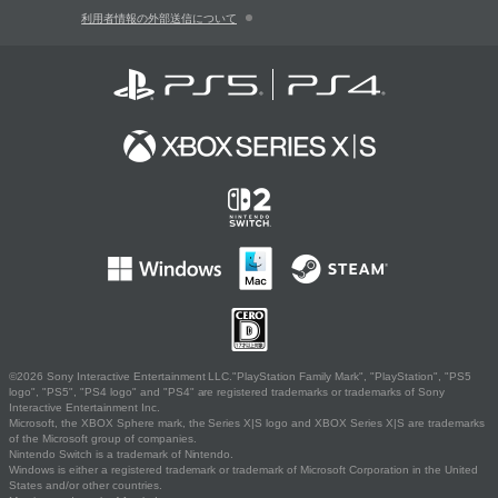
利用者情報の外部送信について
©2026 Sony Interactive Entertainment LLC."PlayStation Family Mark", "PlayStation", "PS5
logo", "PS5", "PS4 logo" and "PS4" are registered trademarks or trademarks of Sony
Interactive Entertainment Inc.
Microsoft, the XBOX Sphere mark, the Series X|S logo and XBOX Series X|S are trademarks
of the Microsoft group of companies.
Nintendo Switch is a trademark of Nintendo.
Windows is either a registered trademark or trademark of Microsoft Corporation in the United
States and/or other countries.