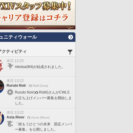
ュニティウォール
アクティビティ
本日 13:25
mkstsa(Ifrit)が結成されました。
本日 13:22
Ruruto Noir
Ridill [Gaia]
Ruruto Noir(
Ridill)さんがCWLS
の立ち上げメンバー募集を開始しま
した。
本日 13:22
Asta River
Asura [Mana]
「絶もうひとつの未来 固定メンバ
ー募集」を公開しました。