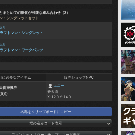
とまとめて幻影化が可能な組み合わせ（2）
ン・シングレットセット
防具
ラフトマン・シングレット
防具
ラフトマン・ワークパンツ
引に必要なアイテム
販売ショップNPC
エニー
天街振興券
蒼天街
,000
X: 12.0 Y: 14.0
名称をクリップボードにコピー
埋め込みコード表示
ファンキット「ツールチップ」コード表示