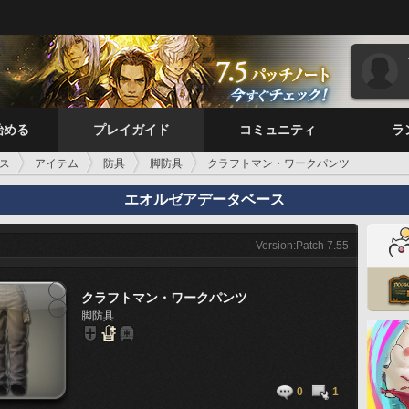
始める
プレイガイド
コミュニティ
ラ
ス
アイテム
防具
脚防具
クラフトマン・ワークパンツ
エオルゼアデータベース
Version:Patch 7.55
クラフトマン・ワークパンツ
脚防具
0
1