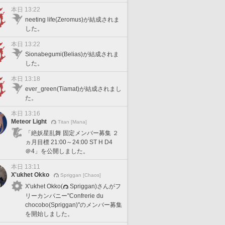
本日 13:22
neeting life(Zeromus)が結成されま
した。
本日 13:22
Sionabegumi(Belias)が結成されま
した。
本日 13:18
ever_green(Tiamat)が結成されまし
た。
本日 13:16
Meteor Light
Titan [Mana]
「絶妖星乱舞 固定メンバー募集 ２
ヵ月目標 21:00～24:00 ST H D4
＠4」を公開しました。
本日 13:11
X'ukhet Okko
Spriggan [Chaos]
X'ukhet Okko(
Spriggan)さんがフ
リーカンパニー"Confrerie du
chocobo(Spriggan)"のメンバー募集
を開始しました。