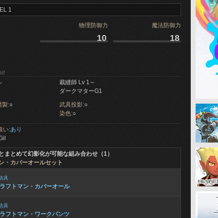
EL 1
物理防御力
魔法防御力
10
18
ir
ル
裁縫師 Lv 1～
ダークマターG1
製:
○
武具投影:
○
染色:
○
扱い:
あり
Gil
とまとめて幻影化が可能な組み合わせ（1）
ン・カバーオールセット
防具
ラフトマン・カバーオール
防具
ラフトマン・ワークパンツ