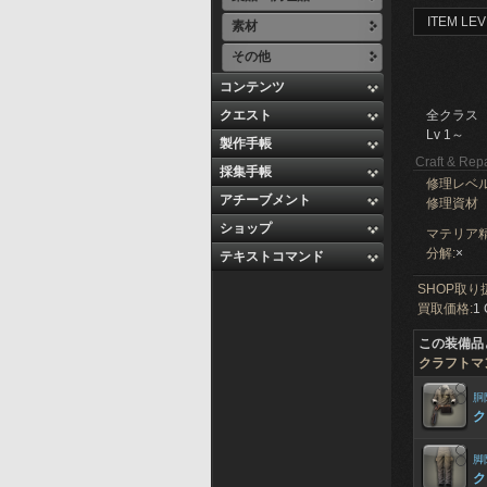
ITEM LEV
素材
その他
コンテンツ
クエスト
全クラス
Lv 1～
製作手帳
Craft & Repa
採集手帳
修理レベ
アチーブメント
修理資材
ショップ
マテリア精
分解:
×
テキストコマンド
SHOP取り
買取価格:
1 
この装備品
クラフトマ
胴
ク
脚
ク