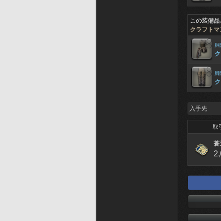
この装備品
クラフトマ
胴
ク
脚
ク
入手先
取
蒼
2