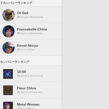
ドカンパニーランキング
Ot Sad
Gungnir [Elemental]
Fransabelle Chloe
Typhon [Elemental]
Ennet Akoya
Fenrir [Gaia]
カンパニーランキング
10:00
Gungnir [Elemental]
Fleur Chloe
Typhon [Elemental]
Metal Woman
Titan [Mana]