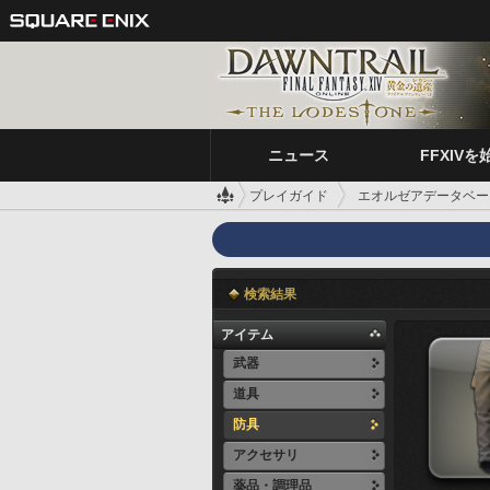
ニュース
FFXIVを
プレイガイド
エオルゼアデータベー
検索結果
アイテム
武器
道具
防具
アクセサリ
薬品・調理品