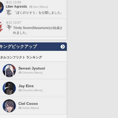
本日 13:09
Liber Agrestis
Ixion [Mana]
「ぼくのりそう」を公開しました。
本日 13:07
Trinity Seven(Masamune)が結成さ
れました。
キングピックアップ
タルコンフリクト ランキング
Sensei Jyutusi
Chocobo [Mana]
Jay Eins
Chocobo [Mana]
Ciel Cocco
Anima [Mana]