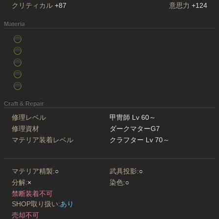
クリティカル
+87
意思力
+124
Materia
Craft & Repair
修理レベル
甲冑師 Lv 60～
修理資材
ダークマターG7
マテリア装着レベル
クラフター Lv 70～
マテリア精製:
○
武具投影:
○
分解:
×
染色:
○
禁断装着不可
SHOP取り扱い:
あり
売却不可