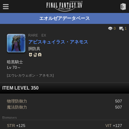
エオルゼアデータベース
0
1
RARE
EX
アビスキュイラス・アネモス
胴防具
暗黒騎士
Lv 70～
[エウレカウェポン・アネモス]
ITEM LEVEL 350
物理防御力
507
魔法防御力
507
Bonuses
STR
+125
VIT
+127