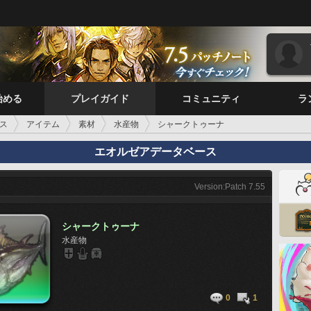
始める
プレイガイド
コミュニティ
ラ
ス
アイテム
素材
水産物
シャークトゥーナ
エオルゼアデータベース
Version:Patch 7.55
シャークトゥーナ
水産物
0
1