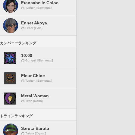
Fransabelle Chloe
Typhon [Elemental]
Ennet Akoya
Fenrir [Gaia]
カンパニーランキング
10:00
Gungnir [Elemental]
Fleur Chloe
Typhon [Elemental]
Metal Woman
Titan [Mana]
トラインランキング
Saruta Baruta
Zalera [Crystal]