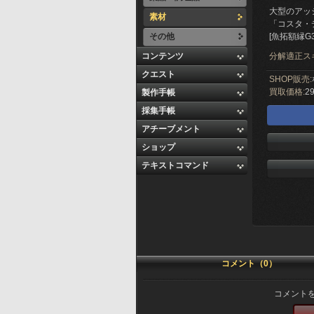
大型のアッ
素材
「コスタ・
その他
[魚拓額縁G
コンテンツ
分解適正ス
クエスト
SHOP販売:
買取価格:
29
製作手帳
採集手帳
アチーブメント
ショップ
テキストコマンド
コメント（0）
コメント