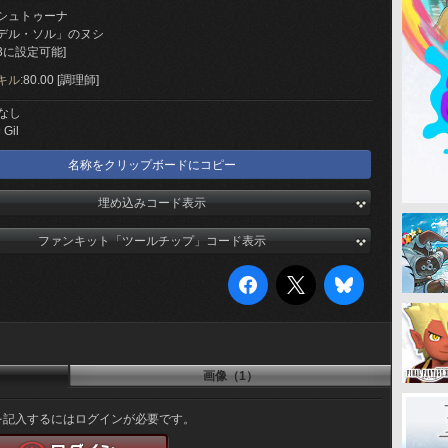
シュトゥーナ
デル・ソル」のヌシ
3に設定可能]
キル:
80.00 [調理師]
なし
 Gil
名称をクリップボードにコピー
埋め込みコード表示
ファンキット「ツールチップ」コード表示
画像（1）
を記入するにはログインが必要です。