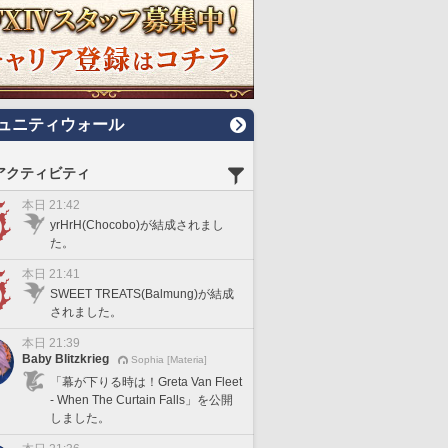
ュニティウォール
アクティビティ
本日 21:42
yrHrH(Chocobo)が結成されまし
た。
本日 21:41
SWEET TREATS(Balmung)が結成
されました。
本日 21:39
Baby Blitzkrieg
Sophia [Materia]
「幕が下りる時は！Greta Van Fleet
- When The Curtain Falls」を公開
しました。