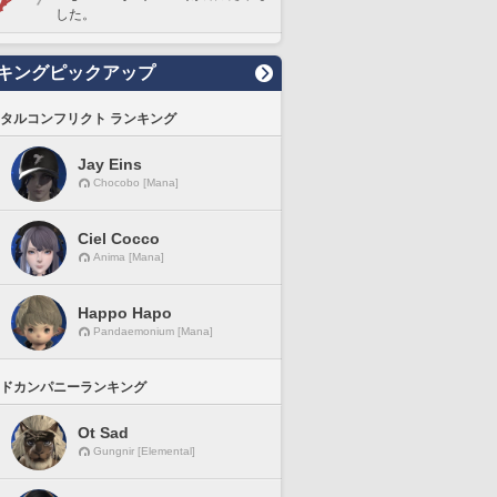
した。
キングピックアップ
タルコンフリクト ランキング
Jay Eins
Chocobo [Mana]
Ciel Cocco
Anima [Mana]
Happo Hapo
Pandaemonium [Mana]
ドカンパニーランキング
Ot Sad
Gungnir [Elemental]