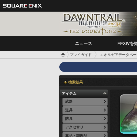
ニュース
FFXIVを
プレイガイド
エオルゼアデータベー
検索結果
アイテム
武器
道具
防具
アクセサリ
薬品・調理品