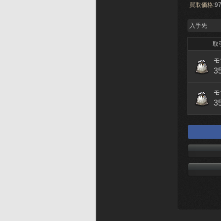
買取価格:
97
入手先
取
モ
3
モ
3