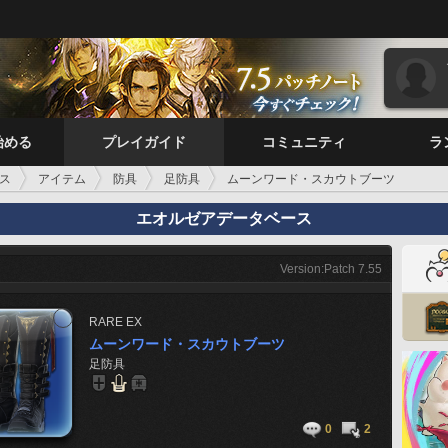
始める
プレイガイド
コミュニティ
ラ
ス
アイテム
防具
足防具
ムーンワード・スカウトブーツ
エオルゼアデータベース
Version:Patch 7.55
RARE
EX
ムーンワード・スカウトブーツ
足防具
0
2