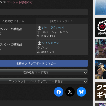
5 Gil
マーケット取引不可
引に必要なアイテム
販売ショップNPC
ジャ・ラクシャイ
ブハントの戦利品
オールド・シャーレアン
5
X: 11.9 Y: 13.2
ウィルメッタ
ブハントの戦利品
ラザハン
5
X: 10.5 Y: 7.4
名称をクリップボードにコピー
埋め込みコード表示
ファンキット「ツールチップ」コード表示