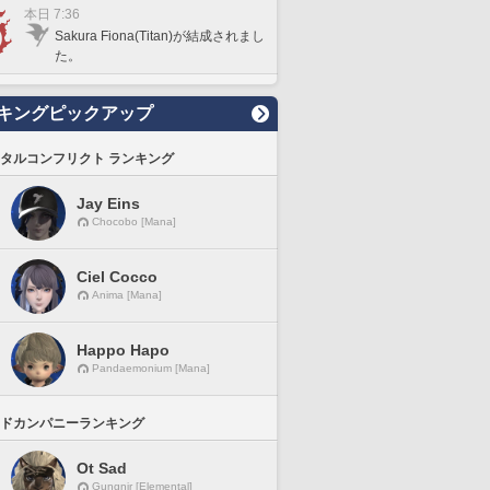
本日 7:36
Sakura Fiona(Titan)が結成されまし
た。
キングピックアップ
タルコンフリクト ランキング
Jay Eins
Chocobo [Mana]
Ciel Cocco
Anima [Mana]
Happo Hapo
Pandaemonium [Mana]
ドカンパニーランキング
Ot Sad
Gungnir [Elemental]