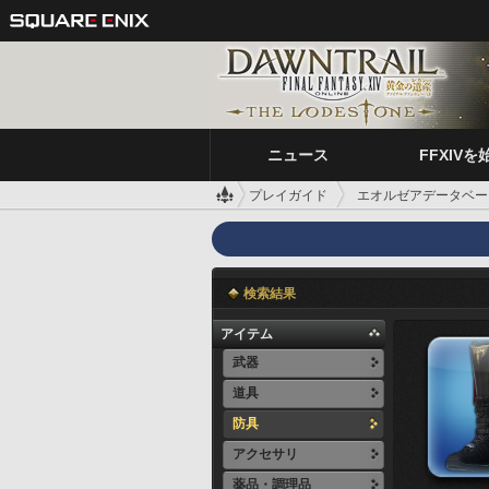
ニュース
FFXIVを
プレイガイド
エオルゼアデータベー
検索結果
アイテム
武器
道具
防具
アクセサリ
薬品・調理品