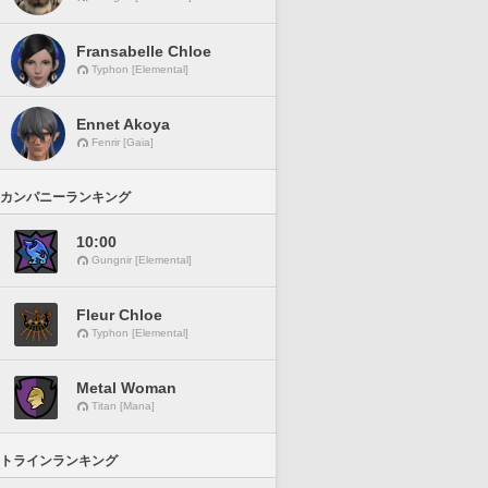
Fransabelle Chloe
Typhon [Elemental]
Ennet Akoya
Fenrir [Gaia]
カンパニーランキング
10:00
Gungnir [Elemental]
Fleur Chloe
Typhon [Elemental]
Metal Woman
Titan [Mana]
トラインランキング