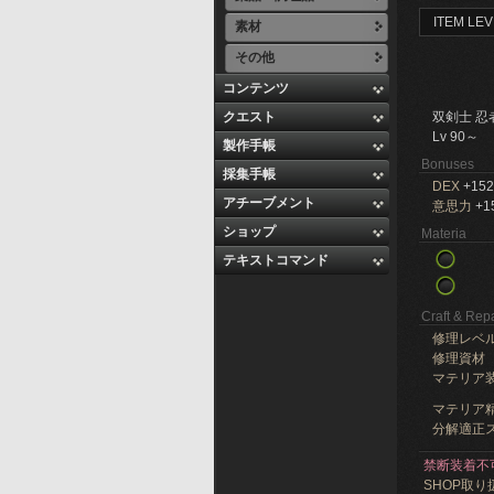
ITEM LEV
素材
その他
コンテンツ
クエスト
双剣士 忍
Lv 90～
製作手帳
Bonuses
採集手帳
DEX
+152
アチーブメント
意思力
+1
ショップ
Materia
テキストコマンド
Craft & Repa
修理レベ
修理資材
マテリア
マテリア精
分解適正ス
禁断装着不
SHOP取り