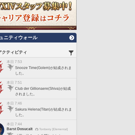
ュニティウォール
アクティビティ
本日 7:53
Snooze Time(Golem)が結成されま
した。
本日 7:51
Club der Gillionaere(Shiva)が結成
されました。
本日 7:46
Sakura Helena(Titan)が結成されま
した。
本日 7:44
Barst Dosucalt
Tonberry [Elemental]