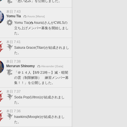
「思い込み」を公開しました。
本日 7:43
Yomu Tia
Asura [Mana]
Yomu Tia(
Asura)さんがCWLSの
立ち上げメンバー募集を開始しまし
た。
本日 7:41
Sakura Grace(Titan)が結成されまし
た。
本日 7:38
Merurun Shinomy
Alexander [Gaia]
「＠１４人【8/9 21時～】滅・暗闇
の雲（制限解除） 練習メンバー募
集！！」を公開しました。
本日 7:37
Soda Pop(Ultros)が結成されまし
た。
本日 7:36
hawkins(Moogle)が結成されまし
た。