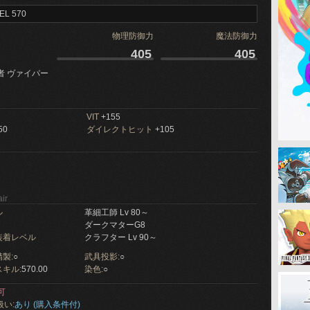
EL 570
物理防御力
魔法防御力
405
405
者 ヴァイパー
VIT
+155
50
ダイレクトヒット
+105
ir
ル
革細工師 Lv 80～
ダークマターG8
装着レベル
クラフター Lv 90～
製:
○
武具投影:
○
キル:
570.00
染色:
○
可
扱い:
あり (購入条件付)