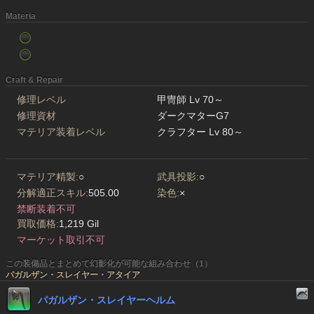
Materia
Craft & Repair
修理レベル
甲冑師 Lv 70～
修理資材
ダークマターG7
マテリア装着レベル
クラフター Lv 80～
マテリア精製:
○
武具投影:
○
分解適正スキル:
505.00
染色:
×
禁断装着不可
買取価格:
1,219 Gil
マーケット取引不可
この装備品とまとめて幻影化が可能な組み合わせ（1）
パガルザン・スレイヤー・アタイア
パガルザン・スレイヤーヘルム