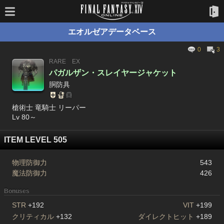
エオルゼアデータベース
0
3
RARE
EX
パガルザン・スレイヤージャケット
胴防具
槍術士 竜騎士 リーパー
Lv 80～
ITEM LEVEL 505
物理防御力
543
魔法防御力
426
Bonuses
STR
+192
VIT
+199
クリティカル
+132
ダイレクトヒット
+189