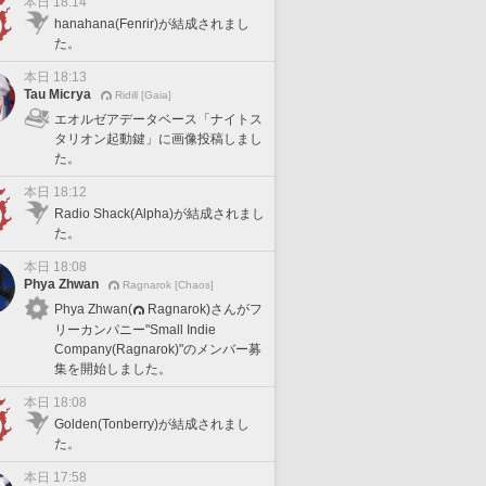
本日 18:14
hanahana(Fenrir)が結成されまし
た。
本日 18:13
Tau Micrya
Ridill [Gaia]
エオルゼアデータベース「ナイトス
タリオン起動鍵」に画像投稿しまし
た。
本日 18:12
Radio Shack(Alpha)が結成されまし
た。
本日 18:08
Phya Zhwan
Ragnarok [Chaos]
Phya Zhwan(
Ragnarok)さんがフ
リーカンパニー"Small Indie
Company(Ragnarok)"のメンバー募
集を開始しました。
本日 18:08
Golden(Tonberry)が結成されまし
た。
本日 17:58