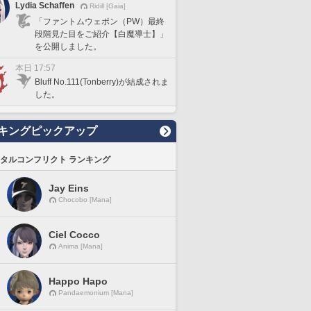
Lydia Schaffen
Ridill [Gaia]
「ファントムウェポン（PW）最終
段階見た目をご紹介【白魔導士】」
を公開しました。
本日 17:57
Bluff No.111(Tonberry)が結成されま
した。
キングピックアップ
タルコンフリクト ランキング
Jay Eins
Chocobo [Mana]
Ciel Cocco
Anima [Mana]
Happo Hapo
Pandaemonium [Mana]