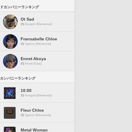
ドカンパニーランキング
Ot Sad
Gungnir [Elemental]
Fransabelle Chloe
Typhon [Elemental]
Ennet Akoya
Fenrir [Gaia]
カンパニーランキング
10:00
Gungnir [Elemental]
Fleur Chloe
Typhon [Elemental]
Metal Woman