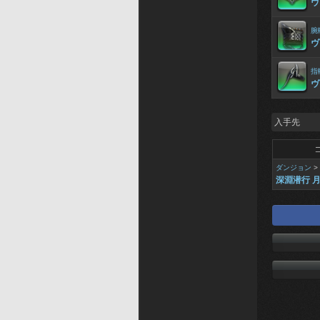
ヴ
腕
ヴ
指
ヴ
入手先
ダンジョン
>
深淵潜行 