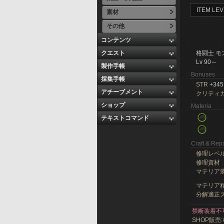
ITEM LEV
素材
その他
コンテンツ
クエスト
格闘士 モ
Lv 90～
製作手帳
Bonuses
採集手帳
STR
+345
アチーブメント
クリティ
ショップ
Materia
テキストコマンド
Craft & Repa
修理レベ
修理資材
マテリア
マテリア精
分解適正ス
禁断装着不
SHOP販売: