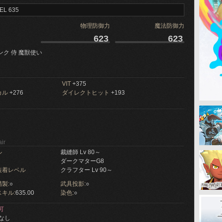
EL 635
物理防御力
魔法防御力
623
623
ンク 侍 魔獣使い
VIT
+375
カル
+276
ダイレクトヒット
+193
ir
ル
裁縫師 Lv 80～
ダークマターG8
装着レベル
クラフター Lv 90～
製:
○
武具投影:
○
キル:
635.00
染色:
○
可
なし