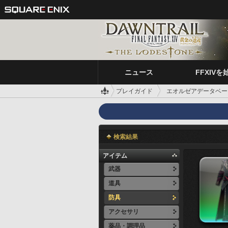
ニュース
FFXIVを
プレイガイド
エオルゼアデータベー
検索結果
アイテム
武器
道具
防具
アクセサリ
薬品・調理品