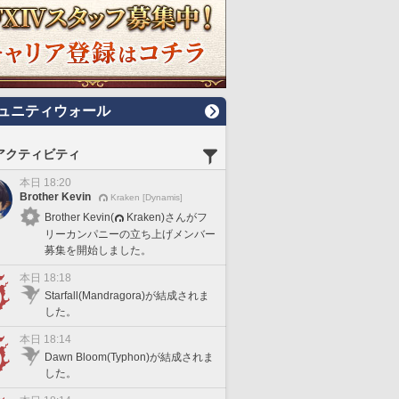
ュニティウォール
アクティビティ
本日 18:20
Brother Kevin
Kraken [Dynamis]
Brother Kevin(
Kraken)さんがフ
リーカンパニーの立ち上げメンバー
募集を開始しました。
本日 18:18
Starfall(Mandragora)が結成されま
した。
本日 18:14
Dawn Bloom(Typhon)が結成されま
した。