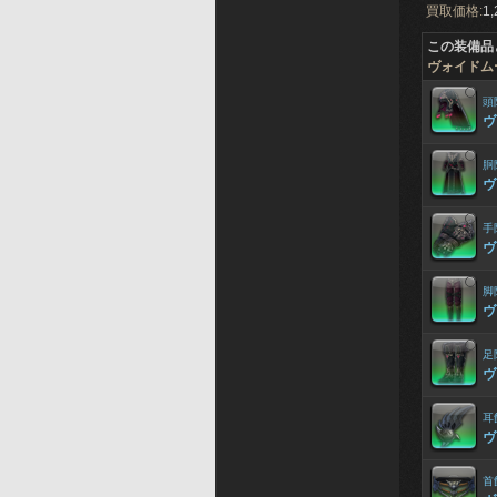
買取価格:
1,
この装備品
ヴォイドム
頭
ヴ
胴
ヴ
手
ヴ
脚
ヴ
足
ヴ
耳
ヴ
首