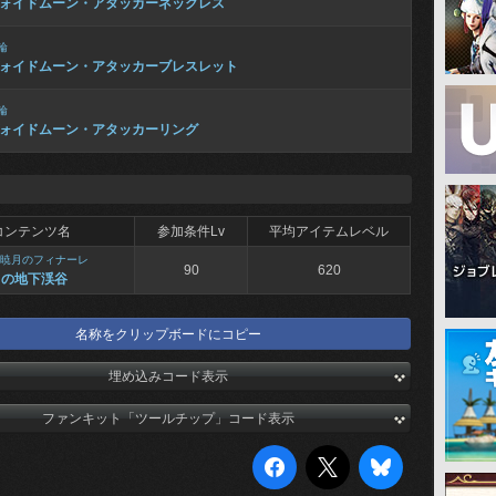
ォイドムーン・アタッカーネックレス
輪
ォイドムーン・アタッカーブレスレット
輪
ォイドムーン・アタッカーリング
コンテンツ名
参加条件Lv
平均アイテムレベル
暁月のフィナーレ
90
620
月の地下渓谷
名称をクリップボードにコピー
埋め込みコード表示
ファンキット「ツールチップ」コード表示