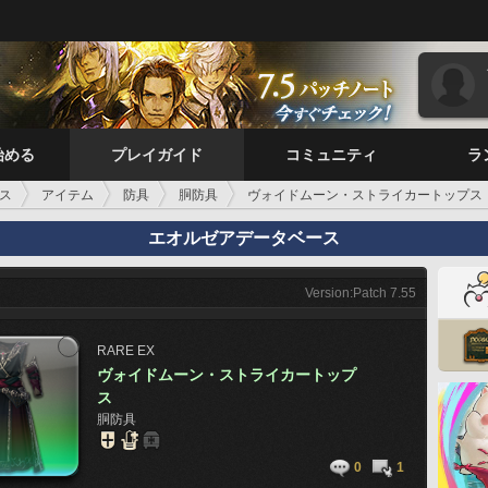
始める
プレイガイド
コミュニティ
ラ
ス
アイテム
防具
胴防具
ヴォイドムーン・ストライカートップス
エオルゼアデータベース
Version:Patch 7.55
RARE
EX
ヴォイドムーン・ストライカートップ
ス
胴防具
0
1