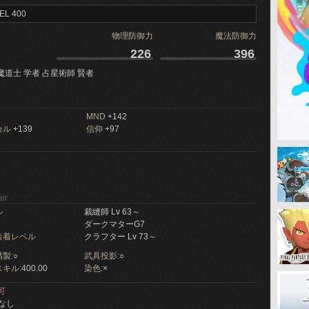
EL 400
物理防御力
魔法防御力
226
396
魔道士 学者 占星術師 賢者
MND
+142
カル
+139
信仰
+97
ir
ル
裁縫師 Lv 63～
ダークマターG7
装着レベル
クラフター Lv 73～
製:
○
武具投影:
○
キル:
400.00
染色:
×
可
なし