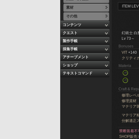
ITEM LEV
素材
その他
コンテンツ
クエスト
幻術士 白
Lv 73～
製作手帳
Bonuses
採集手帳
VIT
+140
アチーブメント
クリティ
ショップ
Materia
テキストコマンド
Craft & Repa
修理レベ
修理資材
マテリア
マテリア精
分解適正ス
禁断装着不
SHOP販売: