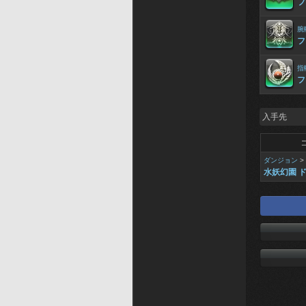
フ
腕
フ
指
フ
入手先
ダンジョン
>
水妖幻園 