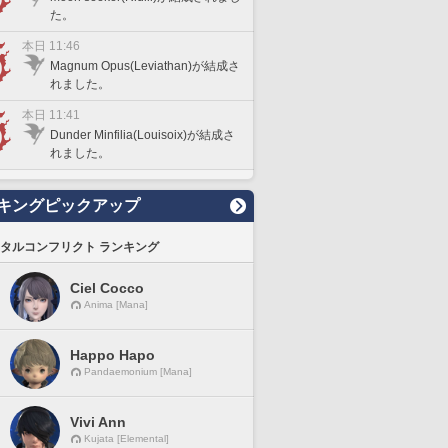
た。
本日 11:46
Magnum Opus(Leviathan)が結成さ
れました。
本日 11:41
Dunder Minfilia(Louisoix)が結成さ
れました。
キングピックアップ
タルコンフリクト ランキング
Ciel Cocco
Anima [Mana]
Happo Hapo
Pandaemonium [Mana]
Vivi Ann
Kujata [Elemental]