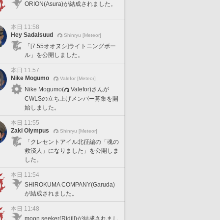
ORION(Asura)が結成されました。
本日 11:58
Hey Sadalsuud
Shinryu [Meteor]
「[7.55オオヌシ]ライトニングボー
ル」を公開しました。
本日 11:57
Nike Mogumo
Valefor [Meteor]
Nike Mogumo(
Valefor)さんが
CWLSの立ち上げメンバー募集を開
始しました。
本日 11:55
Zaki Olympus
Shinryu [Meteor]
「クレセントアイル北征編の「魂の
救済人」になりました」を公開しま
した。
本日 11:54
SHIROKUMA COMPANY(Garuda)
が結成されました。
本日 11:48
moon seeker(Ridill)が結成されまし