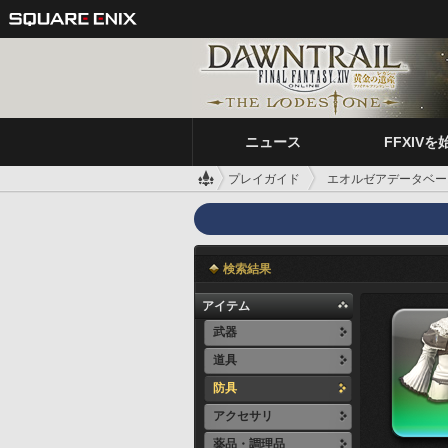
ニュース
FFXIVを
プレイガイド
エオルゼアデータベー
検索結果
アイテム
武器
道具
防具
アクセサリ
薬品・調理品