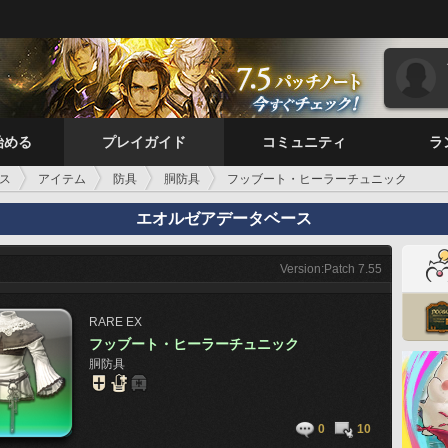
始める
プレイガイド
コミュニティ
ラ
ス
アイテム
防具
胴防具
フッブート・ヒーラーチュニック
エオルゼアデータベース
Version:Patch 7.55
RARE
EX
フッブート・ヒーラーチュニック
胴防具
0
10