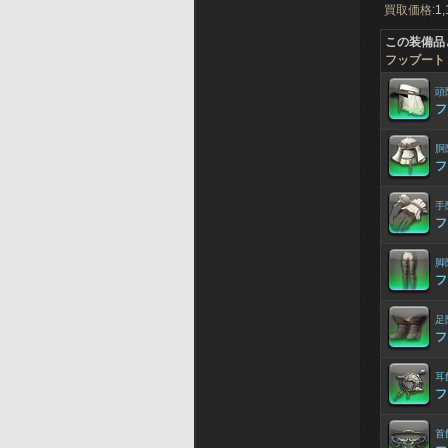
買取価格:
1,
この装備品
フッブート
頭
フ
胴
フ
手
フ
脚
フ
足
フ
耳
フ
首