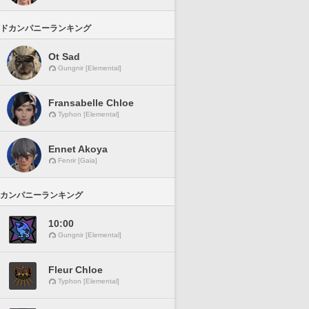
ドカンパニーランキング
Ot Sad
Gungnir [Elemental]
Fransabelle Chloe
Typhon [Elemental]
Ennet Akoya
Fenrir [Gaia]
カンパニーランキング
10:00
Gungnir [Elemental]
Fleur Chloe
Typhon [Elemental]