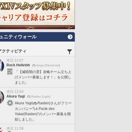
ュニティウォール
アクティビティ
本日 12:07
Rock Heilvinh
Aegis [Elemental]
「【滅暗闇の雲】攻略チーム立ち上
げメンバー募集します！」を公開し
ました。
本日 12:04
Akura Yagi
Raiden [Light]
Akura Yagi(
Raiden)さんがフリー
カンパニー"Le Pacte des
Yokai(Raiden)"のメンバー募集を開
始しました。
本日 11:58