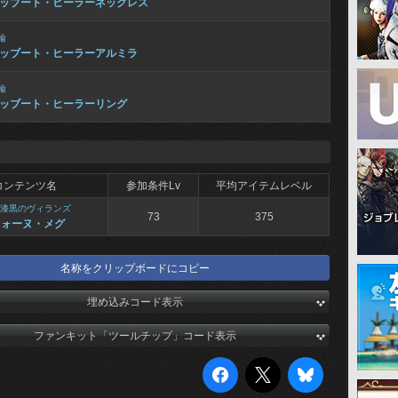
ッブート・ヒーラーネックレス
輪
ッブート・ヒーラーアルミラ
輪
ッブート・ヒーラーリング
コンテンツ名
参加条件Lv
平均アイテムレベル
漆黒のヴィランズ
73
375
ドォーヌ・メグ
名称をクリップボードにコピー
埋め込みコード表示
ファンキット「ツールチップ」コード表示