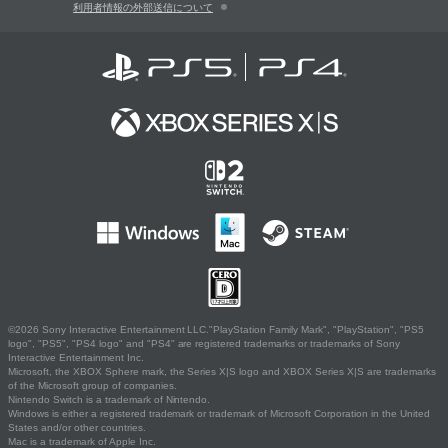
利用者情報の外部送信について
©2026 Sony Interactive Entertainment LLC."PlayStation Family Mark", "PlayStation", "PS5
logo", "PS5", "PS4 logo" and "PS4" are registered trademarks or trademarks of Sony
Interactive Entertainment Inc.
Microsoft, the XBOX Sphere mark, the Series X|S logo and XBOX Series X|S are trademarks
of the Microsoft group of companies.
Nintendo Switch is a trademark of Nintendo.
Windows is either a registered trademark or trademark of Microsoft Corporation in the United
States and/or other countries.
Mac is a trademark of Apple Inc.