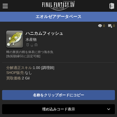
エオルゼアデータベース
0
0
ハニカムフィッシュ
水産物
蜂の巣状の柄を体表に持つ海水魚
[魚拓額縁G1に設定可能]
分解適正スキル:
1.00 [調理師]
SHOP販売:
なし
買取価格:
2 Gil
名称をクリップボードにコピー
埋め込みコード表示