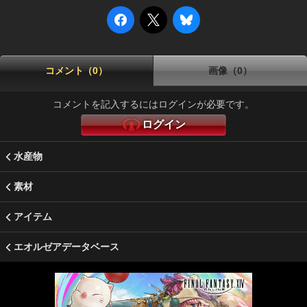
コメント（0）
画像（0）
コメントを記入するにはログインが必要です。
ログイン
水産物
素材
アイテム
エオルゼアデータベース