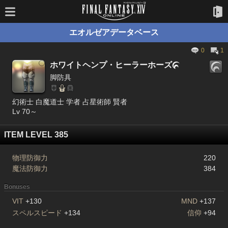
エオルゼアデータベース
0
1
ホワイトヘンプ・ヒーラーホーズ

脚防具
幻術士 白魔道士 学者 占星術師 賢者
Lv 70～
ITEM LEVEL 385
物理防御力
220
魔法防御力
384
Bonuses
VIT
+130
MND
+137
スペルスピード
+134
信仰
+94