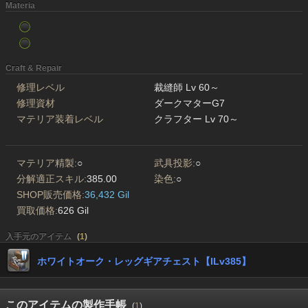
Materia
Craft & Repair
修理レベル
裁縫師 Lv 60～
修理資材
ダークマターG7
マテリア装着レベル
クラフター Lv 70～
マテリア精製:
○
武具投影:
○
分解適正スキル:
385.00
染色:
○
SHOP販売価格:
36,432 Gil
買取価格:
626 Gil
入手元のアイテム
(
1
)
ホワイトオーク・レッグギアチェスト【ILv385】
このアイテムの製作手帳
(
1
)