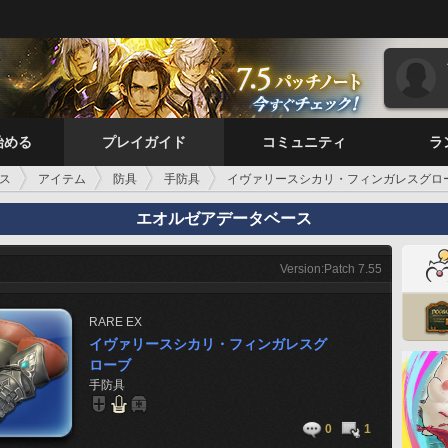
始める
プレイガイド
コミュニティ
ラ
ス
アイテム
防具
手防具
イヴァリースシカリ・フィンガレスグロ
エオルゼアデータベース
Version:Patch 7.55
RARE
EX
イヴァリースシカリ・フィンガレスグ
ローブ
手防具
0
1