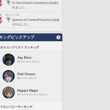
Fc One bOnk(Cuchulainn)が結成さ
れました。
本日 17:06
Queens of Comfort(Phoenix)が結成
されました。
キングピックアップ
タルコンフリクト ランキング
Jay Eins
Chocobo [Mana]
Ciel Cocco
Anima [Mana]
Happo Hapo
Pandaemonium [Mana]
ドカンパニーランキング