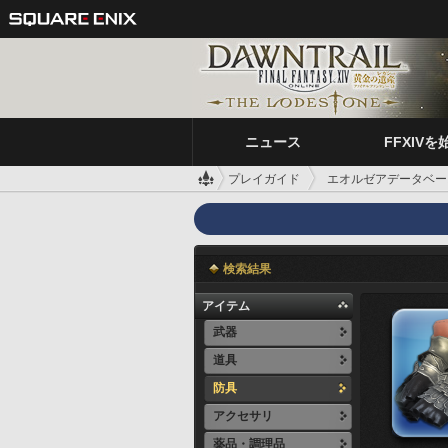
ニュース
FFXIVを
プレイガイド
エオルゼアデータベー
検索結果
アイテム
武器
道具
防具
アクセサリ
薬品・調理品