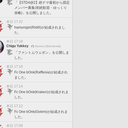
「【STD4@2】絶テマ最初から固定
メンバー募集(初絶歓迎・ゆっくり
攻略)」を公開しました。
本日 17:22
hamunigiri(Ridill)が結成されまし
た。
本日 17:18
Chigu Yukkey
Atomos [Elemental]
「ファントムウェポン」を公開しま
した。
本日 17:18
Fc One bOnk(Rafflesia)が結成され
ました。
本日 17:14
Fc One bOnk(Kraken)が結成されま
した。
本日 17:12
Fc One bOnk(Golem)が結成されま
した。
本日 17:08