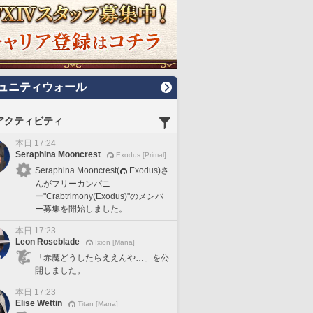
ュニティウォール
アクティビティ
本日 17:24
Seraphina Mooncrest
Exodus [Primal]
Seraphina Mooncrest(
Exodus)さ
んがフリーカンパニ
ー"Crabtrimony(Exodus)"のメンバ
ー募集を開始しました。
本日 17:23
Leon Roseblade
Ixion [Mana]
「赤魔どうしたらええんや…」を公
開しました。
本日 17:23
Elise Wettin
Titan [Mana]