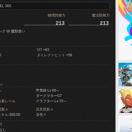
EL 360
物理防御力
魔法防御力
213
213
ンク 侍 魔獣使い
VIT
+83
0
ダイレクトヒット
+56
ir
ル
甲冑師 Lv 60～
ダークマターG7
装着レベル
クラフター Lv 70～
製:
○
武具投影:
○
キル:
360.00
染色:
×
可
なし