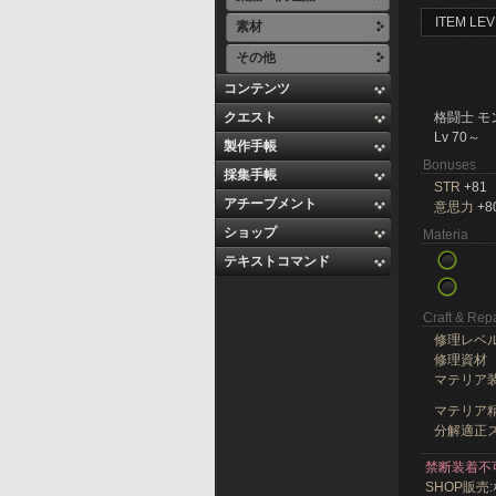
ITEM LEV
素材
その他
コンテンツ
クエスト
格闘士 モ
Lv 70～
製作手帳
Bonuses
採集手帳
STR
+81
アチーブメント
意思力
+8
ショップ
Materia
テキストコマンド
Craft & Repa
修理レベ
修理資材
マテリア
マテリア精
分解適正ス
禁断装着不
SHOP販売: