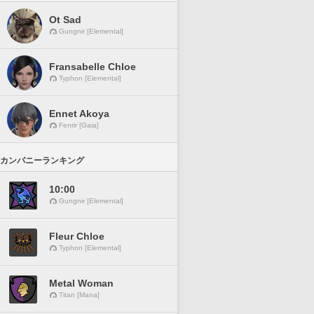
Ot Sad
Gungnir [Elemental]
Fransabelle Chloe
Typhon [Elemental]
Ennet Akoya
Fenrir [Gaia]
カンパニーランキング
10:00
Gungnir [Elemental]
Fleur Chloe
Typhon [Elemental]
Metal Woman
Titan [Mana]