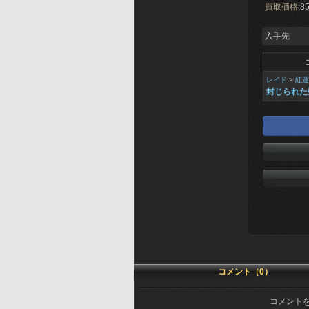
買取価格:
85
入手先
レイド
>
紅蓮
封じられた
コメント（0）
コメント