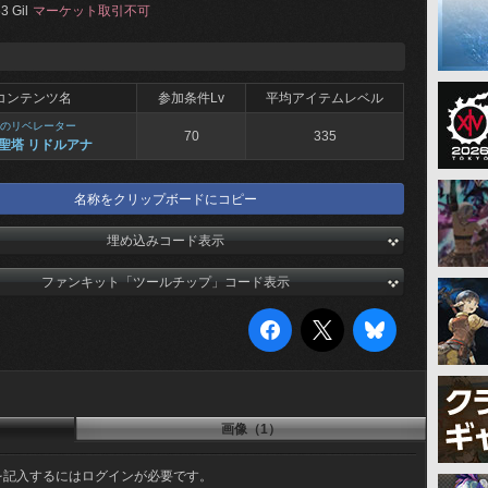
3 Gil
マーケット取引不可
コンテンツ名
参加条件Lv
平均アイテムレベル
のリベレーター
70
335
聖塔 リドルアナ
名称をクリップボードにコピー
埋め込みコード表示
ファンキット「ツールチップ」コード表示
画像（1）
を記入するにはログインが必要です。