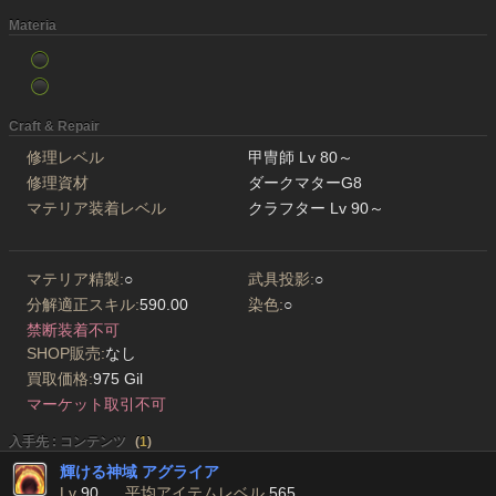
Materia
Craft & Repair
修理レベル
甲冑師 Lv 80～
修理資材
ダークマターG8
マテリア装着レベル
クラフター Lv 90～
マテリア精製:
○
武具投影:
○
分解適正スキル:
590.00
染色:
○
禁断装着不可
SHOP販売:
なし
買取価格:
975 Gil
マーケット取引不可
入手先 : コンテンツ
(
1
)
輝ける神域 アグライア
Lv
90
平均アイテムレベル
565