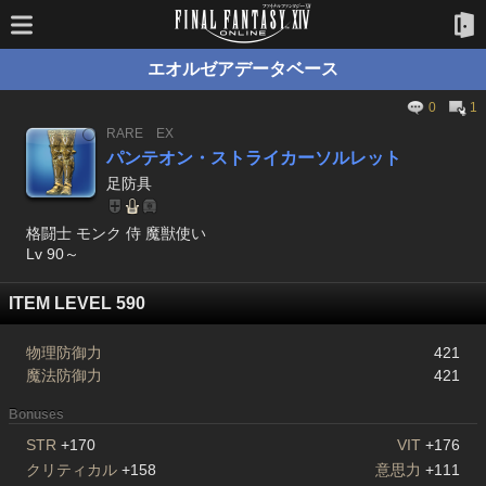
エオルゼアデータベース
0
1
RARE
EX
パンテオン・ストライカーソルレット
足防具
格闘士 モンク 侍 魔獣使い
Lv 90～
ITEM LEVEL 590
物理防御力
421
魔法防御力
421
Bonuses
STR
+170
VIT
+176
クリティカル
+158
意思力
+111