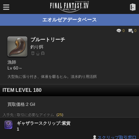
エオルゼアデータベース
0
0
ブルートリーチ
釣り餌
漁師
Lv 60～
大型魚に張り付き、体液を啜るヒル。淡水釣り用活餌
ITEM LEVEL 180
買取価格:
2 Gil
入手先 : 取引に必要なアイテム
(
25
)
ギャザラースクリップ:紫貨
1
スクリップ取引窓口