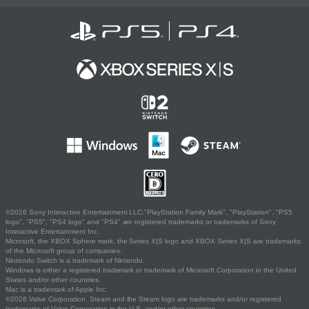
©2026 Sony Interactive Entertainment LLC."PlayStation Family Mark", "PlayStation", "PS5
logo", "PS5", "PS4 logo" and "PS4" are registered trademarks or trademarks of Sony
Interactive Entertainment Inc.
Microsoft, the XBOX Sphere mark, the Series X|S logo and XBOX Series X|S are trademarks
of the Microsoft group of companies.
Nintendo Switch is a trademark of Nintendo.
Windows is either a registered trademark or trademark of Microsoft Corporation in the United
States and/or other countries.
Mac is a trademark of Apple Inc.
©2026 Valve Corporation. Steam and the Steam logo are trademarks and/or registered
trademarks of Valve Corporation in the U.S. and/or other countries.