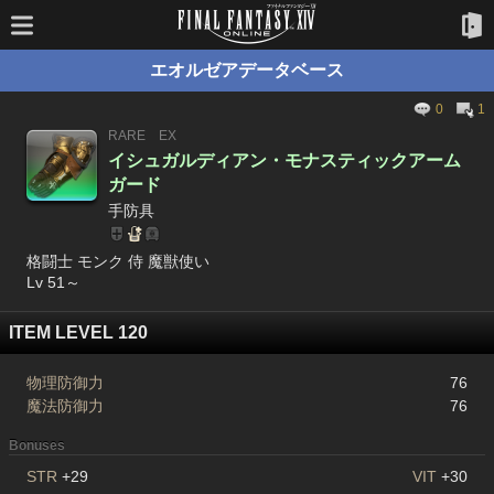
エオルゼアデータベース
0
1
RARE
EX
イシュガルディアン・モナスティックアーム
ガード
手防具
格闘士 モンク 侍 魔獣使い
Lv 51～
ITEM LEVEL 120
物理防御力
76
魔法防御力
76
Bonuses
STR
+29
VIT
+30