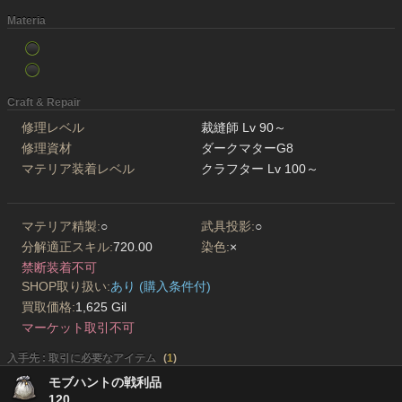
Materia
Craft & Repair
修理レベル
裁縫師 Lv 90～
修理資材
ダークマターG8
マテリア装着レベル
クラフター Lv 100～
マテリア精製:
○
武具投影:
○
分解適正スキル:
720.00
染色:
×
禁断装着不可
SHOP取り扱い:
あり (購入条件付)
買取価格:
1,625 Gil
マーケット取引不可
入手先 : 取引に必要なアイテム
(
1
)
モブハントの戦利品
120