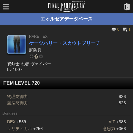
エオルゼアデータベース
0
1
RARE
EX
ケーツハリー・スカウトブリーチ
脚防具
双剣士 忍者 ヴァイパー
Lv 100～
ITEM LEVEL 720
物理防御力
826
魔法防御力
826
Bonuses
DEX
+559
VIT
+585
クリティカル
+256
意思力
+366