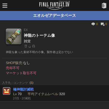
エオルゼアデータベース
0
0
EX
神龍のトーテム像
雑貨
神龍を象った素材不明の小像。製作者は定かでない
SHOP販売:
なし
売却不可
マーケット取引不可
入手先 : コンテンツ
(
1
)
極神龍討滅戦
Lv
70
平均アイテムレベル
320
討伐・討滅戦