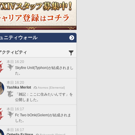
ュニティウォール
アクティビティ
本日 16:20
Skyfire Unit(Typhon)が結成されまし
た。
本日 16:20
Yashka Merlot
Atomos [Elemental]
「雑記：ここに住みたいんです」を
公開しました。
本日 16:17
Fc Two bOnk(Golem)が結成されま
した。
本日 16:17
Ophelia Eclipse
Behemoth [Primal]