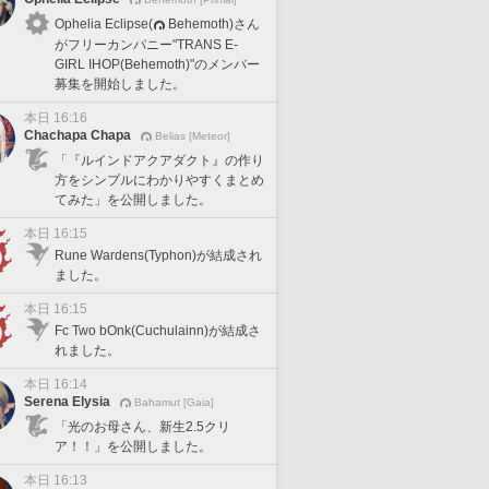
Ophelia Eclipse(
Behemoth)さん
がフリーカンパニー"TRANS E-
GIRL IHOP(Behemoth)"のメンバー
募集を開始しました。
本日 16:16
Chachapa Chapa
Belias [Meteor]
「『ルインドアクアダクト』の作り
方をシンプルにわかりやすくまとめ
てみた」を公開しました。
本日 16:15
Rune Wardens(Typhon)が結成され
ました。
本日 16:15
Fc Two bOnk(Cuchulainn)が結成さ
れました。
本日 16:14
Serena Elysia
Bahamut [Gaia]
「光のお母さん、新生2.5クリ
ア！！」を公開しました。
本日 16:13