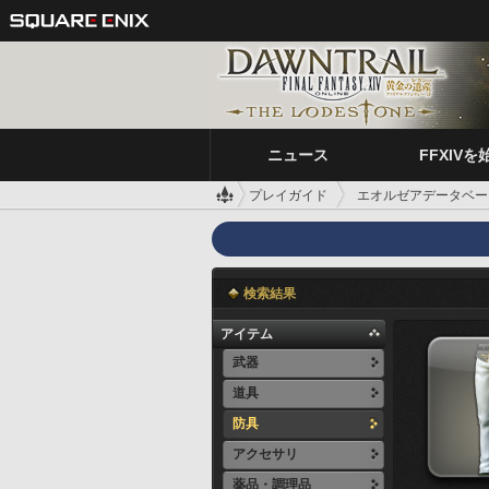
ニュース
FFXIVを
プレイガイド
エオルゼアデータベー
検索結果
アイテム
武器
道具
防具
アクセサリ
薬品・調理品