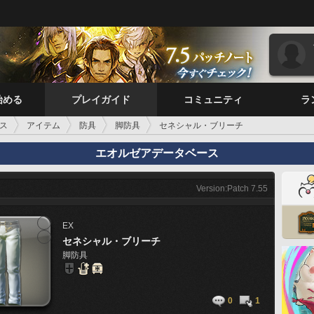
始める
プレイガイド
コミュニティ
ラ
ス
アイテム
防具
脚防具
セネシャル・ブリーチ
エオルゼアデータベース
Version:Patch 7.55
EX
セネシャル・ブリーチ
脚防具
0
1