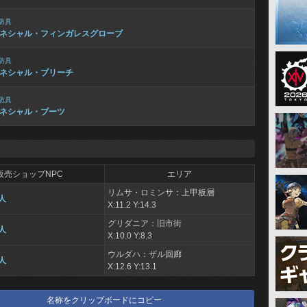
防具
ネシャル・フィンガレスグローブ
防具
ネシャル・ブリーチ
防具
ネシャル・ブーツ
販売ショップNPC
エリア
リムサ・ロミンサ：上甲板層
人
X:11.2 Y:14.3
グリダニア：旧市街
人
X:10.0 Y:8.3
ウルダハ：ザル回廊
人
X:12.6 Y:13.1
名称をクリップボードにコピー