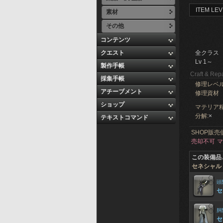
ITEM LEV
素材
その他
コンテンツ
クエスト
全クラス
Lv 1～
製作手帳
Craft & Repa
採集手帳
修理レベ
アチーブメント
修理資材
ショップ
マテリア精
分解:
×
テキストコマンド
SHOP販売
売却不可
マ
この装備品
セネシャル
頭
セ
胴
セ