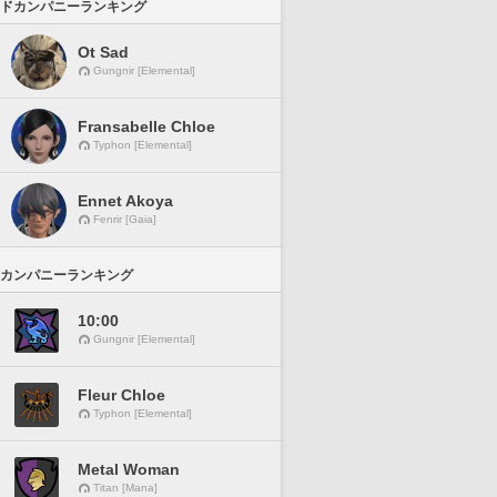
ドカンパニーランキング
Ot Sad
Gungnir [Elemental]
Fransabelle Chloe
Typhon [Elemental]
Ennet Akoya
Fenrir [Gaia]
カンパニーランキング
10:00
Gungnir [Elemental]
Fleur Chloe
Typhon [Elemental]
Metal Woman
Titan [Mana]