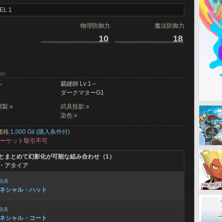
EL 1
物理防御力
魔法防御力
10
18
ir
ル
裁縫師 Lv 1～
ダークマターG1
製:
○
武具投影:
○
染色:
○
価格:
1,000 Gil (購入条件付)
ーケット取引不可
とまとめて幻影化が可能な組み合わせ（1）
・アタイア
防具
ネシャル・ハット
防具
ネシャル・コート