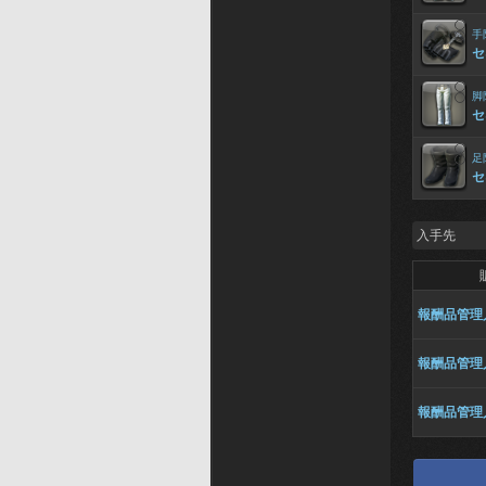
手
セ
脚
セ
足
セ
入手先
報酬品管理
報酬品管理
報酬品管理