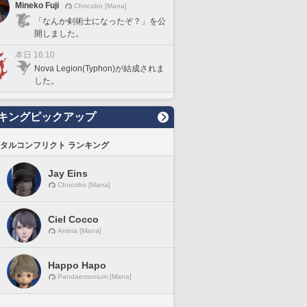
Mineko Fuji
Chocobo [Mana]
「なんか剣術士になったぞ？」を公
開しました。
本日 16:10
Nova Legion(Typhon)が結成されま
した。
キングピックアップ
タルコンフリクト ランキング
Jay Eins
Chocobo [Mana]
Ciel Cocco
Anima [Mana]
Happo Hapo
Pandaemonium [Mana]