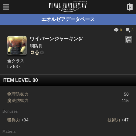
エオルゼアデータベース
0
3
ワイバーンジャーキン

胴防具
全クラス
Lv 53～
ITEM LEVEL 80
物理防御力
58
魔法防御力
115
Bonuses
獲得力
+94
技術力
+47
Materia