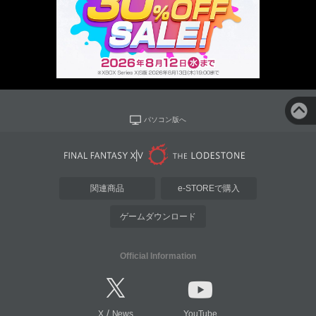
パソコン版へ
関連商品
e-STOREで購入
ゲームダウンロード
Official Information
/
X
News
YouTube