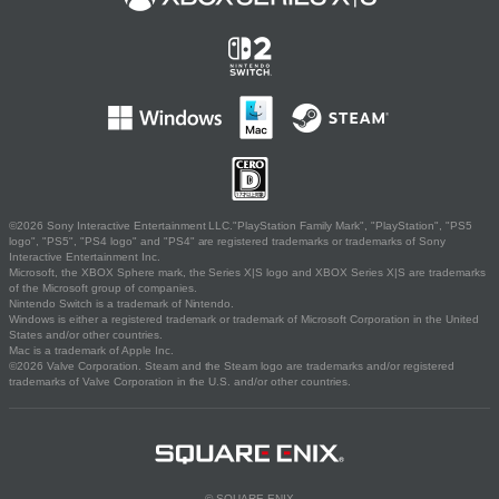
©2026 Sony Interactive Entertainment LLC."PlayStation Family Mark", "PlayStation", "PS5
logo", "PS5", "PS4 logo" and "PS4" are registered trademarks or trademarks of Sony
Interactive Entertainment Inc.
Microsoft, the XBOX Sphere mark, the Series X|S logo and XBOX Series X|S are trademarks
of the Microsoft group of companies.
Nintendo Switch is a trademark of Nintendo.
Windows is either a registered trademark or trademark of Microsoft Corporation in the United
States and/or other countries.
Mac is a trademark of Apple Inc.
©2026 Valve Corporation. Steam and the Steam logo are trademarks and/or registered
trademarks of Valve Corporation in the U.S. and/or other countries.
© SQUARE ENIX