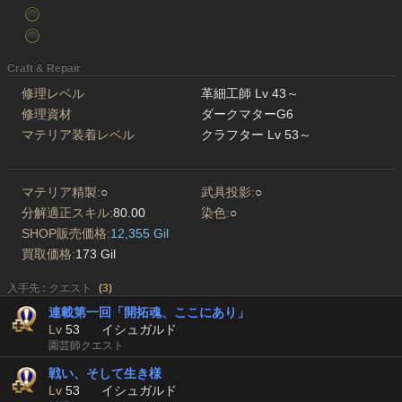
Craft & Repair
修理レベル
革細工師 Lv 43～
修理資材
ダークマターG6
マテリア装着レベル
クラフター Lv 53～
マテリア精製:
○
武具投影:
○
分解適正スキル:
80.00
染色:
○
SHOP販売価格:
12,355 Gil
買取価格:
173 Gil
入手先 : クエスト
(
3
)
連載第一回「開拓魂、ここにあり」
Lv
53
イシュガルド
園芸師クエスト
戦い、そして生き様
Lv
53
イシュガルド