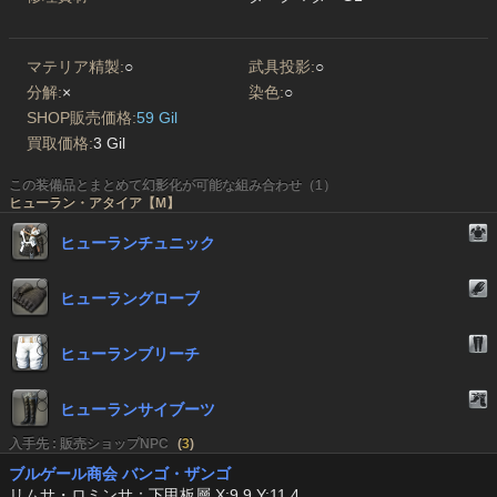
マテリア精製:
○
武具投影:
○
分解:
×
染色:
○
SHOP販売価格:
59 Gil
買取価格:
3 Gil
この装備品とまとめて幻影化が可能な組み合わせ（1）
ヒューラン・アタイア【M】
ヒューランチュニック
ヒューラングローブ
ヒューランブリーチ
ヒューランサイブーツ
入手先 : 販売ショップNPC
(
3
)
ブルゲール商会 バンゴ・ザンゴ
リムサ・ロミンサ：下甲板層 X:9.9 Y:11.4