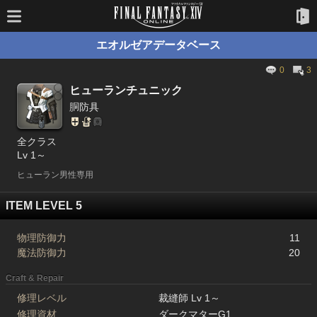
エオルゼアデータベース
0
3
ヒューランチュニック
胴防具
全クラス
Lv 1～
ヒューラン男性専用
ITEM LEVEL 5
物理防御力
11
魔法防御力
20
Craft & Repair
修理レベル
裁縫師 Lv 1～
修理資材
ダークマターG1