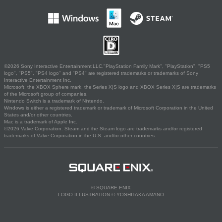
©2026 Sony Interactive Entertainment LLC."PlayStation Family Mark", "PlayStation", "PS5
logo", "PS5", "PS4 logo" and "PS4" are registered trademarks or trademarks of Sony
Interactive Entertainment Inc.
Microsoft, the XBOX Sphere mark, the Series X|S logo and XBOX Series X|S are trademarks
of the Microsoft group of companies.
Nintendo Switch is a trademark of Nintendo.
Windows is either a registered trademark or trademark of Microsoft Corporation in the United
States and/or other countries.
Mac is a trademark of Apple Inc.
©2026 Valve Corporation. Steam and the Steam logo are trademarks and/or registered
trademarks of Valve Corporation in the U.S. and/or other countries.
© SQUARE ENIX
LOGO ILLUSTRATION:© YOSHITAKA AMANO