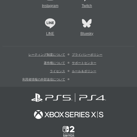
Instagram
Twitch
LINE
Bluesky
レーティング制度について
プライバシーポリシー
著作権について
サポートセンター
ライセンス
ルール＆ポリシー
利用者情報の外部送信について