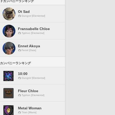
ドカンパニーランキング
Ot Sad
Gungnir [Elemental]
Fransabelle Chloe
Typhon [Elemental]
Ennet Akoya
Fenrir [Gaia]
カンパニーランキング
10:00
Gungnir [Elemental]
Fleur Chloe
Typhon [Elemental]
Metal Woman
Titan [Mana]