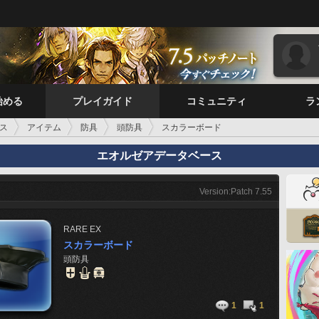
始める
プレイガイド
コミュニティ
ラ
ス
アイテム
防具
頭防具
スカラーボード
エオルゼアデータベース
Version:Patch 7.55
RARE
EX
スカラーボード
頭防具
1
1