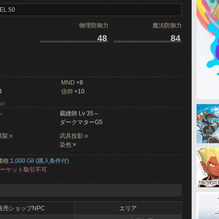
EL 50
物理防御力
魔法防御力
48
84
MND
+8
4
信仰
+10
ir
ル
裁縫師 Lv 35～
ダークマターG5
製:
○
武具投影:
○
染色:
×
価格:
1,000 Gil (購入条件付)
ーケット取引不可
販売ショップNPC
エリア