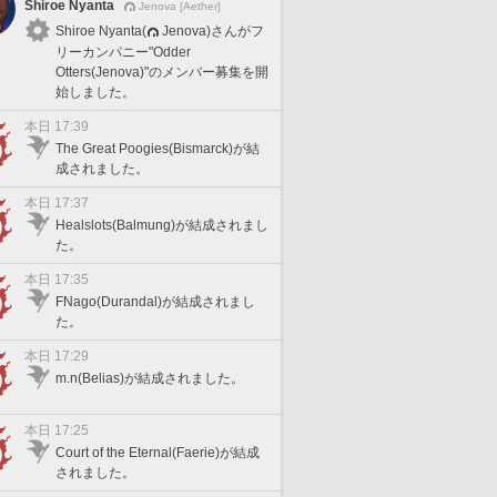
Shiroe Nyanta
Jenova [Aether]
Shiroe Nyanta(
Jenova)さんがフ
リーカンパニー"Odder
Otters(Jenova)"のメンバー募集を開
始しました。
本日 17:39
The Great Poogies(Bismarck)が結
成されました。
本日 17:37
Healslots(Balmung)が結成されまし
た。
本日 17:35
FNago(Durandal)が結成されまし
た。
本日 17:29
m.n(Belias)が結成されました。
本日 17:25
Court of the Eternal(Faerie)が結成
されました。