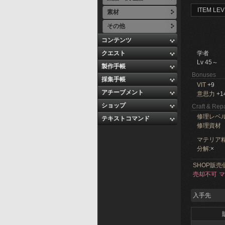
ITEM LEV
素材
その他
コンテンツ
クエスト
学者
Lv 45～
製作手帳
Bonuses
採集手帳
VIT
+9
アチーブメント
意思力
+1
ショップ
Craft & Repa
修理レベ
テキストコマンド
修理資材
マテリア精
分解:
×
SHOP販売
売却不可
マ
入手先