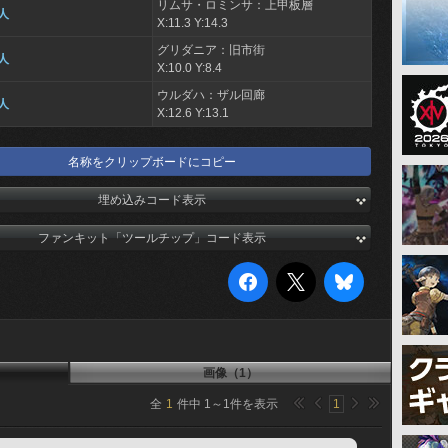
リムサ・ロミンサ：上甲板層
人
X:11.3 Y:14.3
グリダニア：旧市街
人
X:10.0 Y:8.4
ウルダハ：ザル回廊
人
X:12.6 Y:13.1
名称をクリップボードにコピー
埋め込みコード表示
ファンキット「ツールチップ」コード表示
画像（1）
全
1
件中
1
～
1
件を表示
1