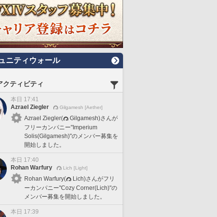
ュニティウォール
アクティビティ
本日 17:41
Azrael Ziegler
Gilgamesh [Aether]
Azrael Ziegler(
Gilgamesh)さんが
フリーカンパニー"Imperium
Solis(Gilgamesh)"のメンバー募集を
開始しました。
本日 17:40
Rohan Warfury
Lich [Light]
Rohan Warfury(
Lich)さんがフリ
ーカンパニー"Cozy Corner(Lich)"の
メンバー募集を開始しました。
本日 17:39