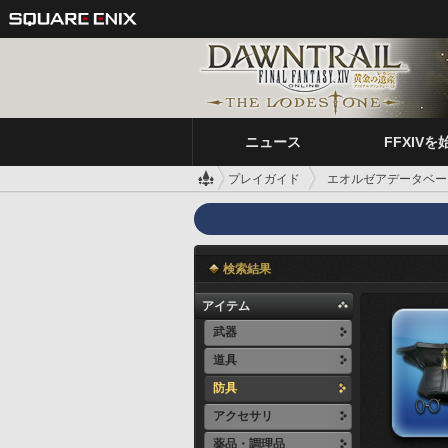
ニュース
FFXIVを
プレイガイド
エオルゼアデータベー
検索結果
アイテム
武器
道具
防具
アクセサリ
薬品・調理品