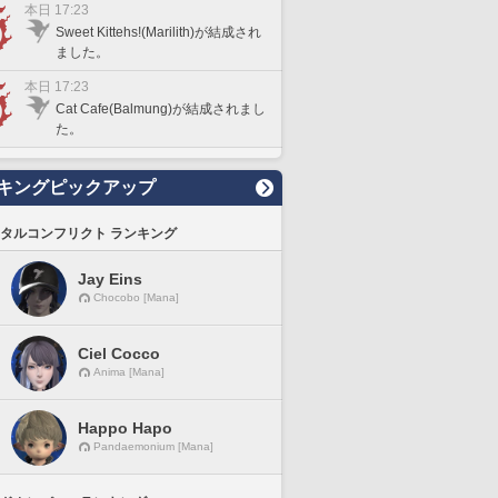
本日 17:23
Sweet Kittehs!(Marilith)が結成され
ました。
本日 17:23
Cat Cafe(Balmung)が結成されまし
た。
キングピックアップ
タルコンフリクト ランキング
Jay Eins
Chocobo [Mana]
Ciel Cocco
Anima [Mana]
Happo Hapo
Pandaemonium [Mana]