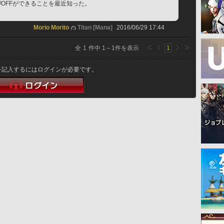
/OFFができることを最近知った。
Morio Morito
Titan [Mana]
2016/06/29 17:44
全
1
件中
1
～
1
件を表示
1
を記入するにはログインが必要です。