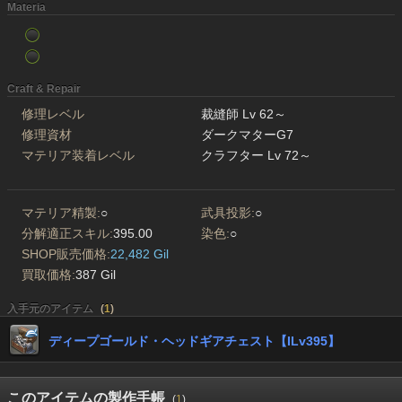
Materia
Craft & Repair
修理レベル
裁縫師 Lv 62～
修理資材
ダークマターG7
マテリア装着レベル
クラフター Lv 72～
マテリア精製:
○
武具投影:
○
分解適正スキル:
395.00
染色:
○
SHOP販売価格:
22,482 Gil
買取価格:
387 Gil
入手元のアイテム
(
1
)
ディープゴールド・ヘッドギアチェスト【ILv395】
このアイテムの製作手帳
(
1
)