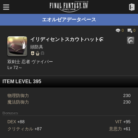
エオルゼアデータベース
0
0
イリディセントスカウトハット

頭防具
双剣士 忍者 ヴァイパー
Lv 72～
ITEM LEVEL 395
物理防御力
230
魔法防御力
230
Bonuses
DEX
+88
VIT
+95
クリティカル
+87
意思力
+61