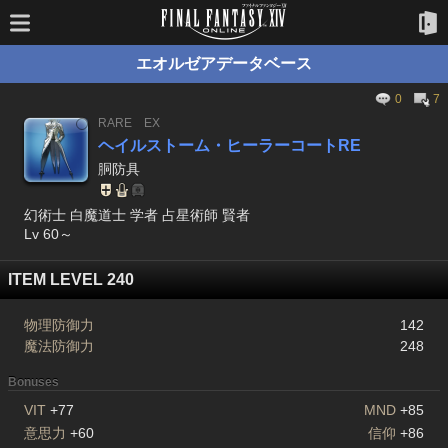
エオルゼアデータベース
0
7
RARE
EX
ヘイルストーム・ヒーラーコートRE
胴防具
幻術士 白魔道士 学者 占星術師 賢者
Lv 60～
ITEM LEVEL 240
物理防御力
142
魔法防御力
248
Bonuses
VIT
+77
MND
+85
意思力
+60
信仰
+86