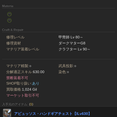
Materia
Craft & Repair
修理レベル
甲冑師 Lv 80～
修理資材
ダークマターG8
マテリア装着レベル
クラフター Lv 90～
マテリア精製:
○
武具投影:
○
分解適正スキル:
630.00
染色:
○
禁断装着不可
SHOP取り扱い:
あり
買取価格:
1,024 Gil
マーケット取引不可
入手元のアイテム
(
1
)
アビュッソス・ハンドギアチェスト【ILv630】