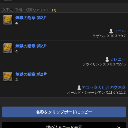
入手先 : 取引に必要なアイテム
(
3
)
煉獄の断章:第2片
4
ヨール
ラザハン X:10.3 Y:9.7
煉獄の断章:第2片
4
ミレニー
ラヴィリンソス X:8.3 Y:27.6
煉獄の断章:第2片
4
アゴラ商人組合の交易商
オールド・シャーレアン X:11.6 Y:11.2
名称をクリップボードにコピー
埋め込みコード表示