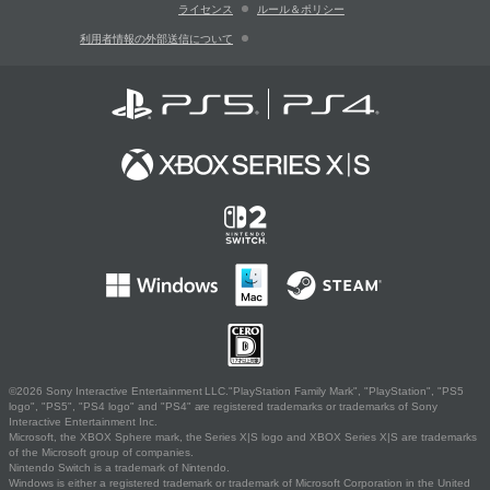
ライセンス
ルール＆ポリシー
利用者情報の外部送信について
©2026 Sony Interactive Entertainment LLC."PlayStation Family Mark", "PlayStation", "PS5
logo", "PS5", "PS4 logo" and "PS4" are registered trademarks or trademarks of Sony
Interactive Entertainment Inc.
Microsoft, the XBOX Sphere mark, the Series X|S logo and XBOX Series X|S are trademarks
of the Microsoft group of companies.
Nintendo Switch is a trademark of Nintendo.
Windows is either a registered trademark or trademark of Microsoft Corporation in the United