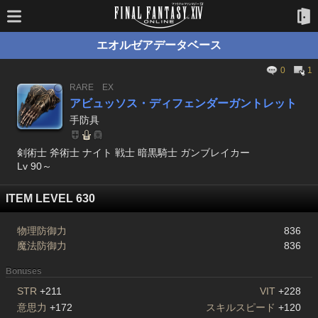
エオルゼアデータベース
0
1
RARE
EX
アビュッソス・ディフェンダーガントレット
手防具
剣術士 斧術士 ナイト 戦士 暗黒騎士 ガンブレイカー
Lv 90～
ITEM LEVEL 630
物理防御力
836
魔法防御力
836
Bonuses
STR
+211
VIT
+228
意思力
+172
スキルスピード
+120