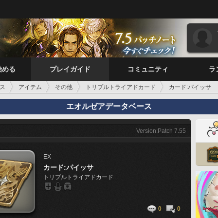
始める
プレイガイド
コミュニティ
ラ
ス
アイテム
その他
トリプルトライアドカード
カード:パイッサ
エオルゼアデータベース
Version:Patch 7.55
EX
カード:パイッサ
トリプルトライアドカード
0
0