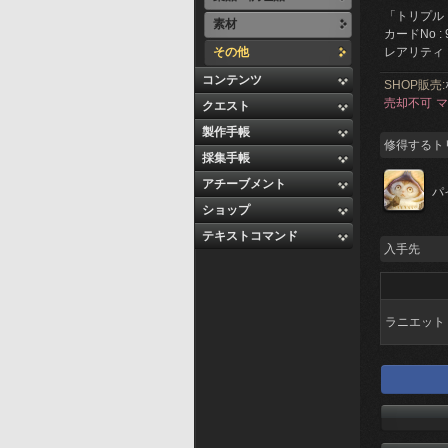
「トリプル
素材
カードNo : 
その他
レアリティ 
コンテンツ
SHOP販売:
売却不可
マ
クエスト
製作手帳
修得するト
採集手帳
アチーブメント
パ
ショップ
テキストコマンド
入手先
ラニエット