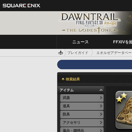
ニュース
FFXIVを
プレイガイド
エオルゼアデータベー
検索結果
アイテム
武器
道具
防具
アクセサリ
薬品・調理品