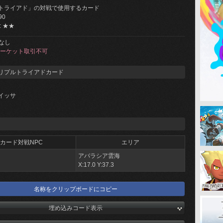
トライアド」の対戦で使用するカード
90
: ★★
なし
ーケット取引不可
リプルトライアドカード
イッサ
カード対戦NPC
エリア
アバラシア雲海
X:17.0 Y:37.3
名称をクリップボードにコピー
埋め込みコード表示