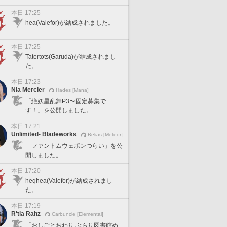
本日 17:25
hea(Valefor)が結成されました。
本日 17:25
Tatertots(Garuda)が結成されまし
た。
本日 17:23
Nia Mercier
Hades [Mana]
「絶妖星乱舞P3〜固定募集で
す！」を公開しました。
本日 17:21
Unlimited- Bladeworks
Belias [Meteor]
「ファントムウェポンつらい」を公
開しました。
本日 17:20
heqhea(Valefor)が結成されまし
た。
本日 17:19
R'tia Rahz
Carbuncle [Elemental]
「おしごとおわり ぶらり図書館め