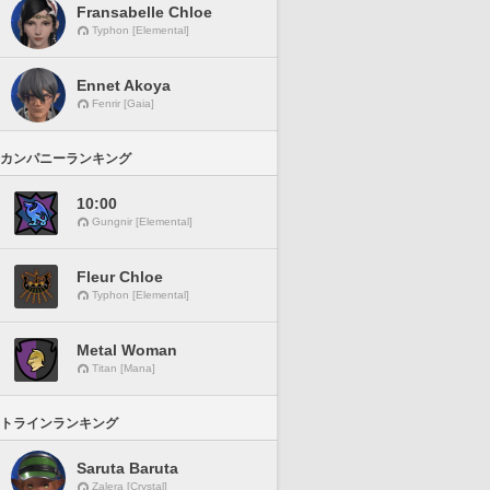
Fransabelle Chloe
Typhon [Elemental]
Ennet Akoya
Fenrir [Gaia]
カンパニーランキング
10:00
Gungnir [Elemental]
Fleur Chloe
Typhon [Elemental]
Metal Woman
Titan [Mana]
トラインランキング
Saruta Baruta
Zalera [Crystal]