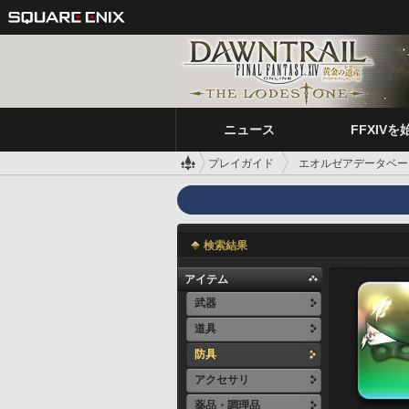
ニュース
FFXIVを
プレイガイド
エオルゼアデータベー
検索結果
アイテム
武器
道具
防具
アクセサリ
薬品・調理品