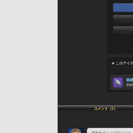
このアイ
裁
裁縫
コメント（1）