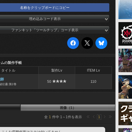
名称をクリップボードにコピー
埋め込みコード表示
ファンキット「ツールチップ」コード表示
テムの製作手帳
タイトル
製作Lv
ITEM Lv
縫師
50
110
秘伝書:第2巻
画像（1）
全
1
件中
1
～
1
件を表示
1