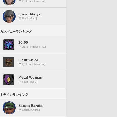
Typhon [Elemental]
Ennet Akoya
Fenrir [Gaia]
カンパニーランキング
10:00
Gungnir [Elemental]
Fleur Chloe
Typhon [Elemental]
Metal Woman
Titan [Mana]
トラインランキング
Saruta Baruta
Zalera [Crystal]