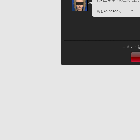
双剣士ギルドの三人には
もしや /visor が……？
コメント