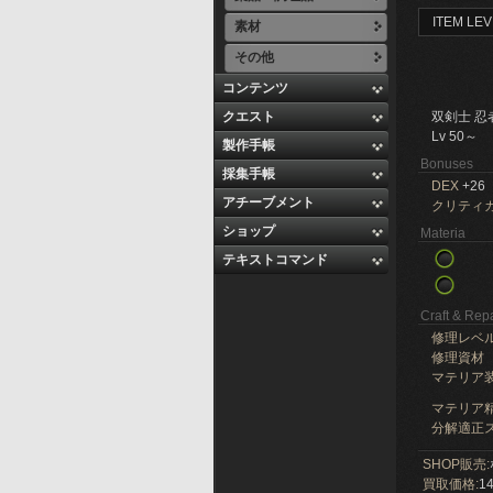
ITEM LEV
素材
その他
コンテンツ
クエスト
双剣士 忍
Lv 50～
製作手帳
Bonuses
採集手帳
DEX
+26
アチーブメント
クリティ
ショップ
Materia
テキストコマンド
Craft & Repa
修理レベ
修理資材
マテリア
マテリア精
分解適正ス
SHOP販売:
買取価格:
14