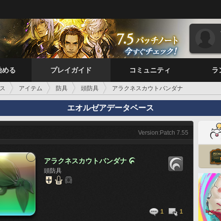
始める
プレイガイド
コミュニティ
ラ
ス
アイテム
防具
頭防具
アラクネスカウトバンダナ
エオルゼアデータベース
Version:Patch 7.55
アラクネスカウトバンダナ

頭防具
1
1