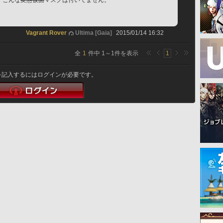
、こんな
変態仮面
マスクは付いてません。
Vagrant Rover
Ultima [Gaia]
2015/01/14 16:32
全
1
件中
1
～
1
件を表示
1
を記入するにはログインが必要です。