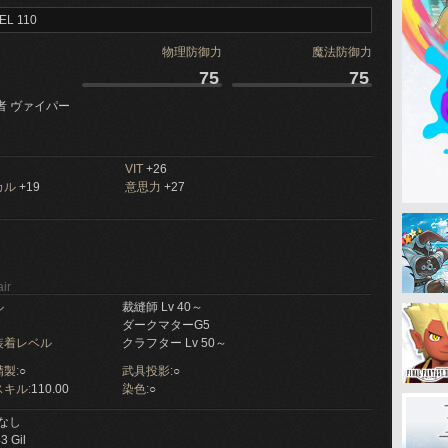
EL 110
物理防御力
魔法防御力
75
75
者 ヴァイパー
VIT
+26
カル
+19
意思力
+27
ir
ル
裁縫師 Lv 40～
ダークマターG5
装着レベル
クラフター Lv 50～
製:
○
武具投影:
○
キル:
110.00
染色:
○
なし
3 Gil