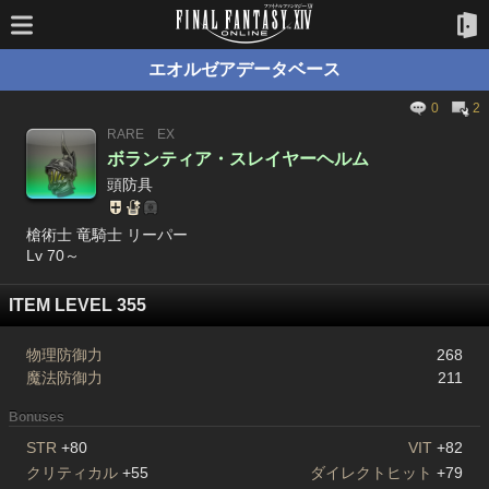
エオルゼアデータベース
0
2
RARE
EX
ボランティア・スレイヤーヘルム
頭防具
槍術士 竜騎士 リーパー
Lv 70～
ITEM LEVEL 355
物理防御力
268
魔法防御力
211
Bonuses
STR
+80
VIT
+82
クリティカル
+55
ダイレクトヒット
+79