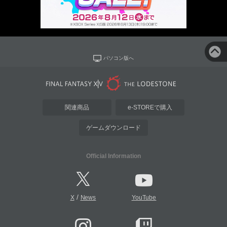
パソコン版へ
関連商品
e-STOREで購入
ゲームダウンロード
Official Information
/
X
News
YouTube