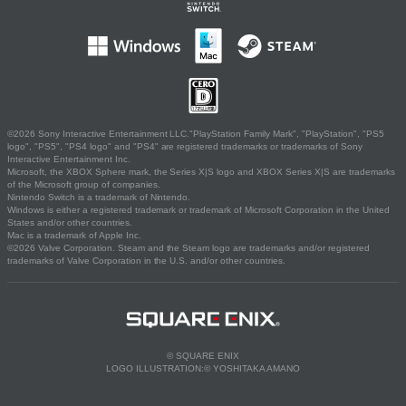
©2026 Sony Interactive Entertainment LLC."PlayStation Family Mark", "PlayStation", "PS5
logo", "PS5", "PS4 logo" and "PS4" are registered trademarks or trademarks of Sony
Interactive Entertainment Inc.
Microsoft, the XBOX Sphere mark, the Series X|S logo and XBOX Series X|S are trademarks
of the Microsoft group of companies.
Nintendo Switch is a trademark of Nintendo.
Windows is either a registered trademark or trademark of Microsoft Corporation in the United
States and/or other countries.
Mac is a trademark of Apple Inc.
©2026 Valve Corporation. Steam and the Steam logo are trademarks and/or registered
trademarks of Valve Corporation in the U.S. and/or other countries.
© SQUARE ENIX
LOGO ILLUSTRATION:© YOSHITAKA AMANO