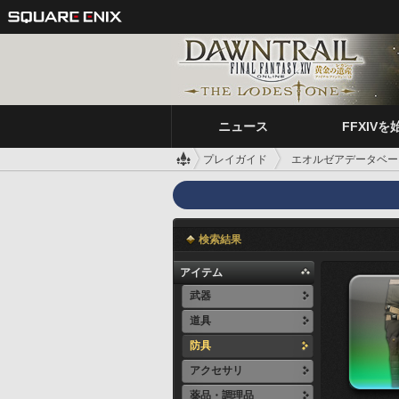
ニュース
FFXIVを
プレイガイド
エオルゼアデータベー
検索結果
アイテム
武器
道具
防具
アクセサリ
薬品・調理品