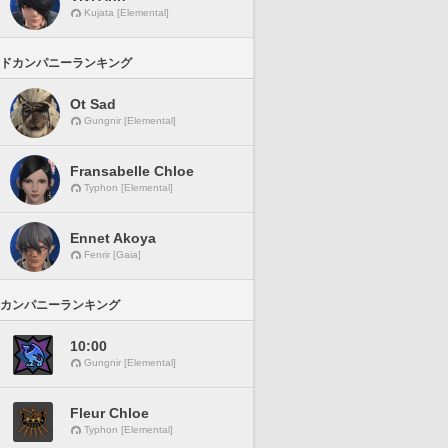
Kujata [Elemental]
ドカンパニーランキング
Ot Sad
Gungnir [Elemental]
Fransabelle Chloe
Typhon [Elemental]
Ennet Akoya
Fenrir [Gaia]
カンパニーランキング
10:00
Gungnir [Elemental]
Fleur Chloe
Typhon [Elemental]