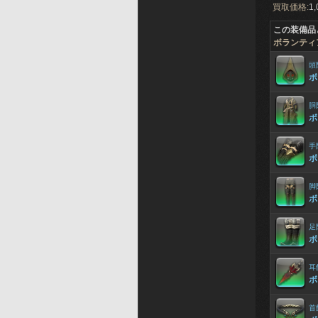
買取価格:
1,
この装備品
ボランティ
頭
ボ
胴
ボ
手
ボ
脚
ボ
足
ボ
耳
ボ
首