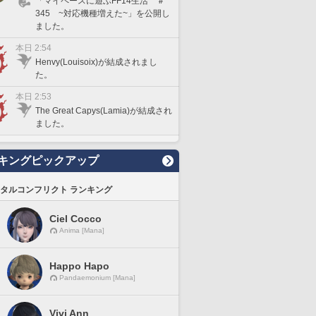
「マイペースに遊ぶFF14生活 ＃
345 ~対応機種増えた~」を公開し
ました。
本日 2:54
Henvy(Louisoix)が結成されまし
た。
本日 2:53
The Great Capys(Lamia)が結成され
ました。
キングピックアップ
タルコンフリクト ランキング
Ciel Cocco
Anima [Mana]
Happo Hapo
Pandaemonium [Mana]
Vivi Ann