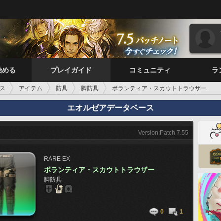
始める
プレイガイド
コミュニティ
ラ
ス
アイテム
防具
脚防具
ボランティア・スカウトトラウザー
エオルゼアデータベース
Version:Patch 7.55
RARE
EX
ボランティア・スカウトトラウザー
脚防具
0
1