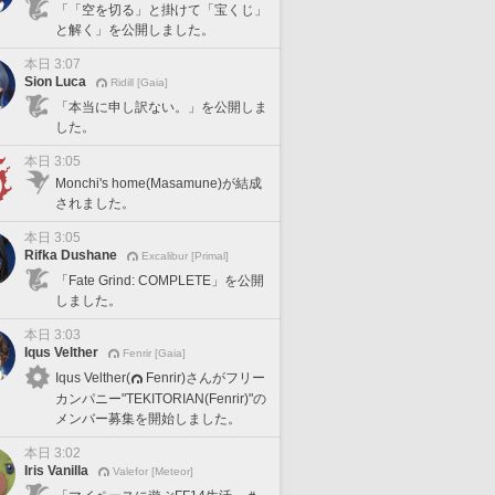
「「空を切る」と掛けて「宝くじ」
と解く」を公開しました。
本日 3:07
Sion Luca
Ridill [Gaia]
「本当に申し訳ない。」を公開しま
した。
本日 3:05
Monchi's home(Masamune)が結成
されました。
本日 3:05
Rifka Dushane
Excalibur [Primal]
「Fate Grind: COMPLETE」を公開
しました。
本日 3:03
Iqus Velther
Fenrir [Gaia]
Iqus Velther(
Fenrir)さんがフリー
カンパニー"TEKITORIAN(Fenrir)"の
メンバー募集を開始しました。
本日 3:02
Iris Vanilla
Valefor [Meteor]