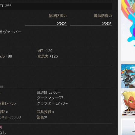
EL 355
物理防御力
魔法防御力
282
282
者 ヴァイパー
VIT
+129
カル
+88
意思力
+126
ir
ル
裁縫師 Lv 60～
ダークマターG7
装着レベル
クラフター Lv 70～
製:
○
武具投影:
○
キル:
355.00
染色:
×
可
なし