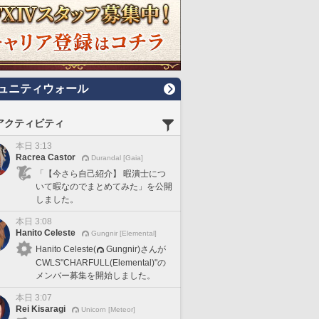
ュニティウォール
アクティビティ
本日 3:13
Racrea Castor
Durandal [Gaia]
「【今さら自己紹介】 暇潰士につ
いて暇なのでまとめてみた」を公開
しました。
本日 3:08
Hanito Celeste
Gungnir [Elemental]
Hanito Celeste(
Gungnir)さんが
CWLS"CHARFULL(Elemental)"の
メンバー募集を開始しました。
本日 3:07
Rei Kisaragi
Unicorn [Meteor]