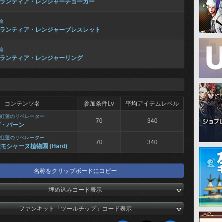
ランティア・レンジャーチョーカー
輪
ランティア・レンジャーブレスレット
輪
ランティア・レンジャーリング
コンテンツ名
参加条件Lv
平均アイテムレベル
紅蓮のリベレーター
70
340
ザ・バーン
紅蓮のリベレーター
70
340
モシャーヌ植物園 (Hard)
名称をクリップボードにコピー
埋め込みコード表示
ファンキット「ツールチップ」コード表示