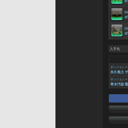
ボ
腕
ボ
指
ボ
入手先
ダンジョン
>
永久焦土 
ダンジョン
>
草木汚染 聖