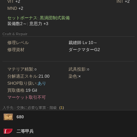
VIT
+2
INT
+2
MND
+2
セットボーナス: 黒渦団制式装備
装備数2～: 意思力 +3
Craft & Repair
修理レベル
裁縫師 Lv 10～
修理資材
ダークマターG2
マテリア精製:
○
武具投影:
○
分解適正スキル:
21.00
染色:
×
SHOP取り扱い:
あり
買取価格:
19 Gil
マーケット取引不可
入手先 : 交換に必要な軍票・階級
(
1
)
680
二等甲兵