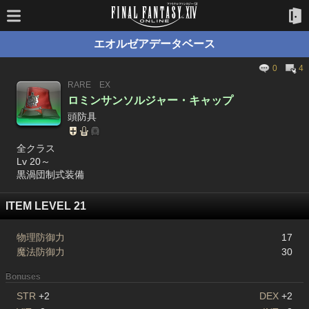
エオルゼアデータベース
0
4
RARE
EX
ロミンサンソルジャー・キャップ
頭防具
全クラス
Lv 20～
黒渦団制式装備
ITEM LEVEL 21
物理防御力
17
魔法防御力
30
Bonuses
STR
+2
DEX
+2