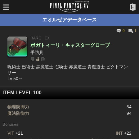
エオルゼアデータベース
0
1
RARE
EX
ボガトィーリ・キャスターグローブ
手防具
呪術士 巴術士 黒魔道士 召喚士 赤魔道士 青魔道士 ピクトマン
サー
Lv 50～
ITEM LEVEL 100
物理防御力
54
魔法防御力
94
Bonuses
VIT
+21
INT
+22