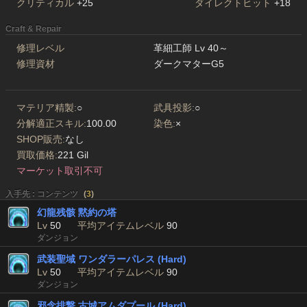
クリティカル
+25
ダイレクトヒット
+18
Craft & Repair
修理レベル
革細工師 Lv 40～
修理資材
ダークマターG5
マテリア精製:
○
武具投影:
○
分解適正スキル:
100.00
染色:
×
SHOP販売:
なし
買取価格:
221 Gil
マーケット取引不可
入手先 : コンテンツ
(
3
)
幻龍残骸 黙約の塔
Lv
50
平均アイテムレベル
90
ダンジョン
武装聖域 ワンダラーパレス (Hard)
Lv
50
平均アイテムレベル
90
ダンジョン
邪念排撃 古城アムダプール (Hard)