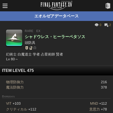
エオルゼアデータベース
0
2
RARE
EX
シャドウレス・ヒーラーペタソス
頭防具
幻術士 白魔道士 学者 占星術師 賢者
Lv 80～
ITEM LEVEL 475
物理防御力
216
魔法防御力
378
Bonuses
VIT
+103
MND
+112
クリティカル
+112
意思力
+78