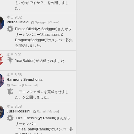
もいかがですか？」を公開しまし
た。
本日 9:02
Pierce Ofield
Spriggan [Chaos]
Pierce Ofield(
Spriggan)さんがフ
リーカンパニー"Saucissons &
Dragons(Spriggan)"のメンバー募集
を開始しました。
本日 9:01
Yea(Raiden)が結成されました。
本日 8:58
Harmony Symphonia
Garuda [Elemental]
「アニマウェポンを完成させまし
た」を公開しました。
本日 8:58
Juzell Rossini
Ramuh [Meteor]
Juzell Rossini(
Ramuh)さんがフ
リーカンパニ
ー"Tea_party(Ramuh)"のメンバー募