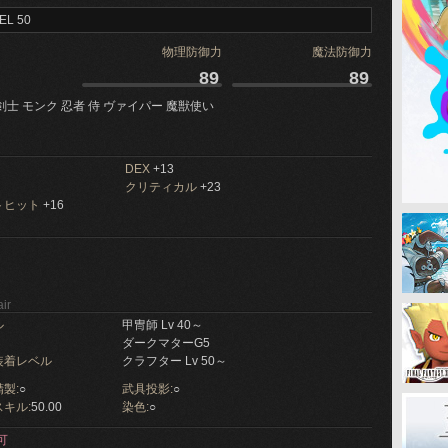
EL 50
物理防御力
魔法防御力
89
89
剣士 モンク 忍者 侍 ヴァイパー 魔獣使い
DEX
+13
クリティカル
+23
トヒット
+16
ir
ル
甲冑師 Lv 40～
ダークマターG5
装着レベル
クラフター Lv 50～
製:
○
武具投影:
○
キル:
50.00
染色:
○
可