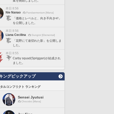
集を開始しました。
本日 8:56
Nie Nanao
Pandaemonium [Mana]
「価格とレベルと、向き不向き🍉」
を公開しました。
本日 8:56
Liana Cecilina
Gungnir [Elemental]
「花野にて途切れた影」を公開しま
した。
本日 8:55
Carby squad(Spriggan)が結成され
ました。
キングピックアップ
タルコンフリクト ランキング
Sensei Jyutusi
Chocobo [Mana]