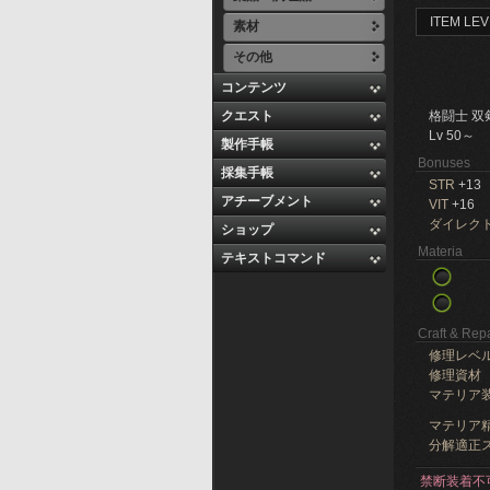
ITEM LEV
素材
その他
コンテンツ
クエスト
格闘士 双
Lv 50～
製作手帳
Bonuses
採集手帳
STR
+13
アチーブメント
VIT
+16
ダイレク
ショップ
Materia
テキストコマンド
Craft & Repa
修理レベ
修理資材
マテリア
マテリア精
分解適正ス
禁断装着不