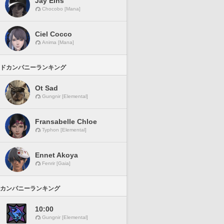
Jay Eins
Chocobo [Mana]
Ciel Cocco
Anima [Mana]
ドカンパニーランキング
Ot Sad
Gungnir [Elemental]
Fransabelle Chloe
Typhon [Elemental]
Ennet Akoya
Fenrir [Gaia]
カンパニーランキング
10:00
Gungnir [Elemental]