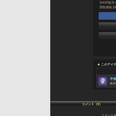
SHOP販売:
買取価格:
10
このアイ
甲
板金
コメント（0）
コメント