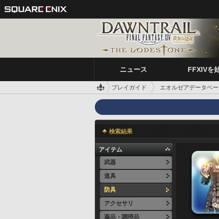
ニュース
FFXIVを
プレイガイド
エオルゼアデータベー
検索結果
アイテム
武器
道具
防具
アクセサリ
薬品・調理品