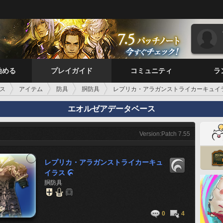
始める
プレイガイド
コミュニティ
ラ
ス
アイテム
防具
胴防具
レプリカ・アラガンストライカーキュイ
エオルゼアデータベース
Version:Patch 7.55
レプリカ・アラガンストライカーキュ
イラス

胴防具
0
4