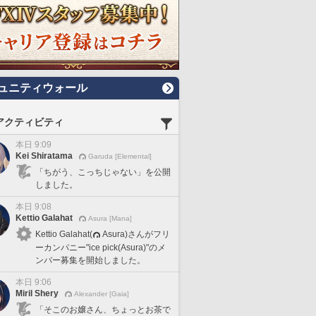
ュニティウォール
アクティビティ
本日 9:09
Kei Shiratama
Garuda [Elemental]
「ちがう、こっちじゃない」を公開
しました。
本日 9:08
Kettio Galahat
Asura [Mana]
Kettio Galahat(
Asura)さんがフリ
ーカンパニー"ice pick(Asura)"のメ
ンバー募集を開始しました。
本日 9:06
Miril Shery
Alexander [Gaia]
「そこのお嬢さん、ちょっとお茶で