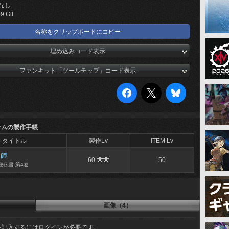
なし
9 Gil
名称をクリップボードにコピー
埋め込みコード表示
ファンキット「ツールチップ」コード表示
テムの製作手帳
タイトル
製作Lv
ITEM Lv
冑師
60
50
秘伝書:第4巻
画像（4）
を記入するにはログインが必要です。