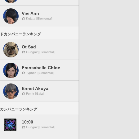
Vivi Ann
Kujata [Elemental]
ドカンパニーランキング
Ot Sad
Gungnir [Elemental]
Fransabelle Chloe
Typhon [Elemental]
Ennet Akoya
Fenrir [Gaia]
カンパニーランキング
10:00
Gungnir [Elemental]