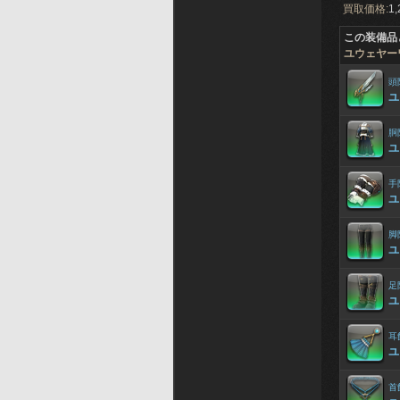
買取価格:
1,
この装備品
ユウェヤー
頭
ユ
胴
ユ
手
ユ
脚
ユ
足
ユ
耳
ユ
首