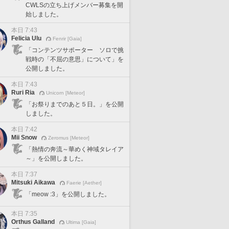
CWLSの立ち上げメンバー募集を開
始しました。
本日 7:43
Felicia Ulu
Fenrir [Gaia]
「コンテンツサポーター ソロで挑
戦時の「不屈の意思」について」を
公開しました。
本日 7:43
Ruri Ria
Unicorn [Meteor]
「お祭りまでのあと５日。」を公開
しました。
本日 7:42
Mii Snow
Zeromus [Meteor]
「熱情の奔流～華めく神域タレイア
～」を公開しました。
本日 7:37
Mitsuki Aikawa
Faerie [Aether]
「meow :3」を公開しました。
本日 7:35
Orthus Galland
Ultima [Gaia]