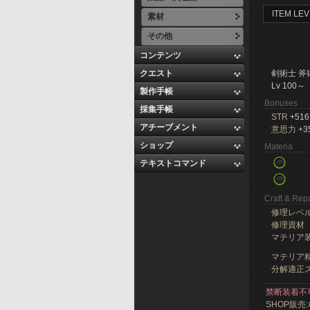
ITEM LEV
素材
その他
コンテンツ
クエスト
剣術士 斧
Lv 100～
製作手帳
Bonuses
採集手帳
STR
+516
アチーブメント
意思力
+3
ショップ
Materia
テキストコマンド
Craft & Repa
修理レベ
修理資材
マテリア
マテリア精
分解適正ス
禁断装着不
SHOP販売: