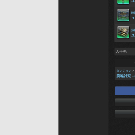
ユ
腕
ユ
指
ユ
入手先
ダンジョン
>
廃地討究 