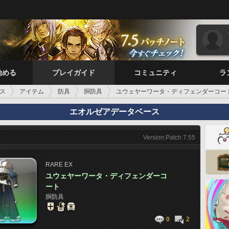
始める
プレイガイド
コミュニティ
ラ
ス
アイテム
防具
胴防具
ユウェヤーワータ・ディフェンダーコー
エオルゼアデータベース
Version:Patch 7.55
RARE
EX
ユウェヤーワータ・ディフェンダーコ
ート
胴防具
0
2