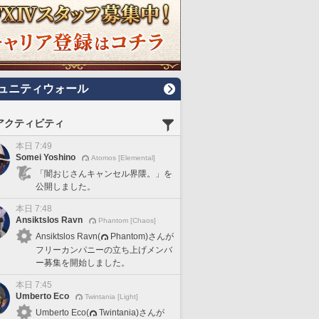
ュニティウォール
アクティビティ
本日 7:49
Somei Yoshino
Atomos [Elemental]
「闇おじさんキャンセル界隈。」を
公開しました。
本日 7:48
Ansiktslos Ravn
Phantom [Chaos]
Ansiktslos Ravn(
Phantom)さんが
フリーカンパニーの立ち上げメンバ
ー募集を開始しました。
本日 7:45
Umberto Eco
Twintania [Light]
Umberto Eco(
Twintania)さんが