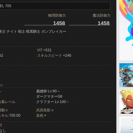
EL 705
物理防御力
魔法防御力
1458
1458
術士 ナイト 戦士 暗黒騎士 ガンブレイカー
VIT
+531
52
スキルスピード
+246
ir
ル
裁縫師 Lv 90～
ダークマターG8
装着レベル
クラフター Lv 100～
製:
○
武具投影:
○
キル:
705.00
染色:
×
可
なし