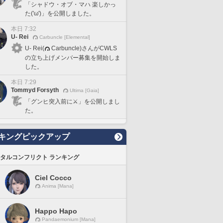
「シャドウ・オブ・マハ 楽しかっ
た('ω')」を公開しました。
本日 7:32
U- Rei
Carbuncle [Elemental]
U- Rei(
Carbuncle)さんがCWLS
の立ち上げメンバー募集を開始しま
した。
本日 7:29
Tommyd Forsyth
Ultima [Gaia]
「グンヒ突入前に⚔️」を公開しまし
た。
キングピックアップ
タルコンフリクト ランキング
Ciel Cocco
Anima [Mana]
Happo Hapo
Pandaemonium [Mana]