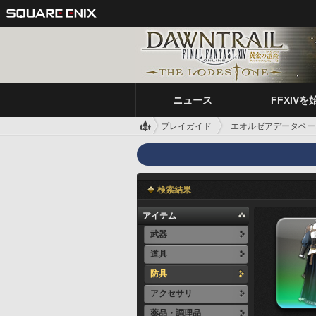
ニュース
FFXIVを
プレイガイド
エオルゼアデータベー
検索結果
アイテム
武器
道具
防具
アクセサリ
薬品・調理品