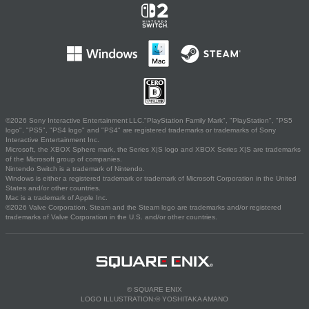
©2026 Sony Interactive Entertainment LLC."PlayStation Family Mark", "PlayStation", "PS5
logo", "PS5", "PS4 logo" and "PS4" are registered trademarks or trademarks of Sony
Interactive Entertainment Inc.
Microsoft, the XBOX Sphere mark, the Series X|S logo and XBOX Series X|S are trademarks
of the Microsoft group of companies.
Nintendo Switch is a trademark of Nintendo.
Windows is either a registered trademark or trademark of Microsoft Corporation in the United
States and/or other countries.
Mac is a trademark of Apple Inc.
©2026 Valve Corporation. Steam and the Steam logo are trademarks and/or registered
trademarks of Valve Corporation in the U.S. and/or other countries.
© SQUARE ENIX
LOGO ILLUSTRATION:© YOSHITAKA AMANO