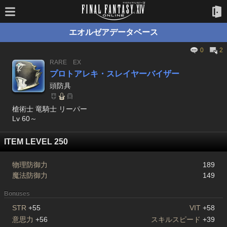
エオルゼアデータベース
0
2
RARE
EX
プロトアレキ・スレイヤーバイザー
頭防具
槍術士 竜騎士 リーパー
Lv 60～
ITEM LEVEL 250
物理防御力
189
魔法防御力
149
Bonuses
STR
+55
VIT
+58
意思力
+56
スキルスピード
+39