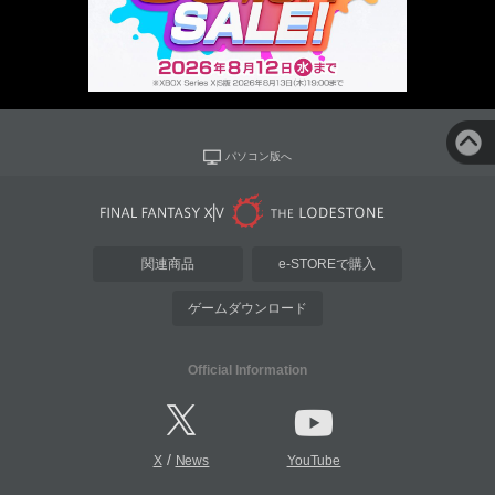
パソコン版へ
関連商品
e-STOREで購入
ゲームダウンロード
Official Information
/
X
News
YouTube