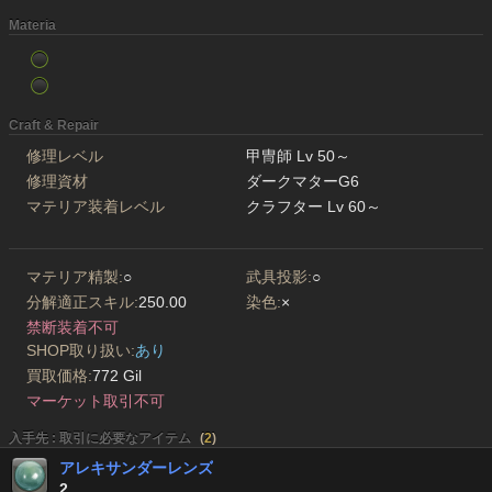
Materia
Craft & Repair
修理レベル
甲冑師 Lv 50～
修理資材
ダークマターG6
マテリア装着レベル
クラフター Lv 60～
マテリア精製:
○
武具投影:
○
分解適正スキル:
250.00
染色:
×
禁断装着不可
SHOP取り扱い:
あり
買取価格:
772 Gil
マーケット取引不可
入手先 : 取引に必要なアイテム
(
2
)
アレキサンダーレンズ
2