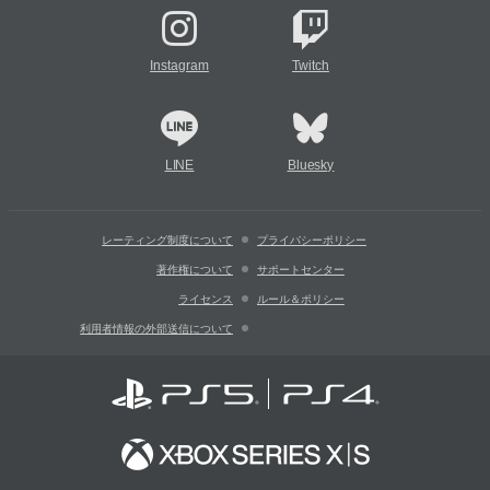
Instagram
Twitch
LINE
Bluesky
レーティング制度について
プライバシーポリシー
著作権について
サポートセンター
ライセンス
ルール＆ポリシー
利用者情報の外部送信について