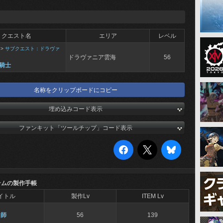
クエスト名
エリア
レベル
>
サブクエスト：ドラヴァ
ドラヴァニア雲海
56
騎士
名称をクリップボードにコピー
埋め込みコード表示
ファンキット「ツールチップ」コード表示
テムの製作手帳
イトル
製作Lv
ITEM Lv
冑師
56
139