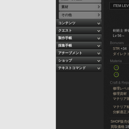
ITEM LEV
素材
その他
コンテンツ
クエスト
剣術士 斧
Lv 56～
製作手帳
Bonuses
採集手帳
STR
+34
アチーブメント
ダイレク
ショップ
Materia
テキストコマンド
Craft & Repa
修理レベ
修理資材
マテリア
マテリア精
分解適正ス
SHOP販売
買取価格:
18