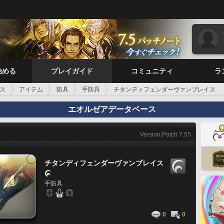
始める
プレイガイド
コミュニティ
ラ
ス
アイテム
防具
手防具
チタンディフェンダーヴァンブレイス
エオルゼアデータベース
Version:Patch 7.55
チタンディフェンダーヴァンブレイス

手防具
0
0