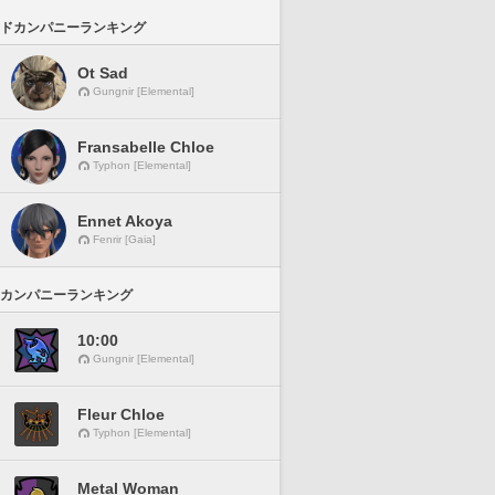
ドカンパニーランキング
Ot Sad
Gungnir [Elemental]
Fransabelle Chloe
Typhon [Elemental]
Ennet Akoya
Fenrir [Gaia]
カンパニーランキング
10:00
Gungnir [Elemental]
Fleur Chloe
Typhon [Elemental]
Metal Woman