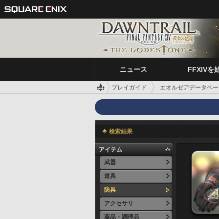
ニュース
FFXIVを
プレイガイド
エオルゼアデータベー
検索結果
アイテム
武器
道具
防具
アクセサリ
薬品・調理品