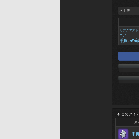
入手先
サブクエスト
ニア
手負いの竜
このアイ
タ
甲