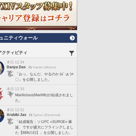
ュニティウォール
アクティビティ
本日 12:34
Danya Das
Yojimbo [Meteor]
「おっ、なんだ、やるのか (o`･д･)≡
〇」を公開しました。
本日 12:33
Marilicious(Marilith)が結成されまし
た。
本日 12:31
Arabiki Jas
Typhon [Elemental]
「結成報告：ソロFC «SURGE» 爆
誕、ですが盛大にフライングしまし
た【888の日】」を公開しました。