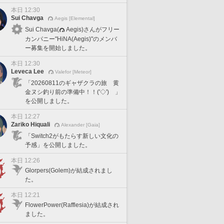
本日 12:30
Sui Chavga
Aegis [Elemental]
Sui Chavga(
Aegis)さんがフリー
カンパニー"HiNA(Aegis)"のメンバ
ー募集を開始しました。
本日 12:30
Leveca Lee
Valefor [Meteor]
「20260811のギャザクラの旅 黄
金ヌシ釣り前の準備中！！('◇')ゞ」
を公開しました。
本日 12:27
Zariko Hiquali
Alexander [Gaia]
「Switch2がもたらす新しい文化の
予感」を公開しました。
本日 12:26
Glorpers(Golem)が結成されまし
た。
本日 12:21
FlowerPower(Rafflesia)が結成され
ました。