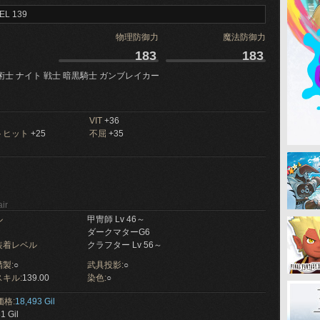
EL 139
物理防御力
魔法防御力
183
183
術士 ナイト 戦士 暗黒騎士 ガンブレイカー
VIT
+36
トヒット
+25
不屈
+35
ir
ル
甲冑師 Lv 46～
ダークマターG6
装着レベル
クラフター Lv 56～
製:
○
武具投影:
○
キル:
139.00
染色:
○
価格:
18,493 Gil
1 Gil