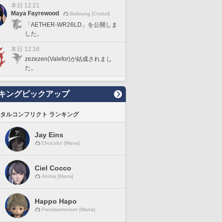
本日 12:21
Maya Fayrewood
Balmung [Crystal]
「AETHER-WR26LD」を公開しま
した。
本日 12:16
zezezen(Valefor)が結成されまし
た。
キングピックアップ
タルコンフリクト ランキング
Jay Eins
Chocobo [Mana]
Ciel Cocco
Anima [Mana]
Happo Hapo
Pandaemonium [Mana]