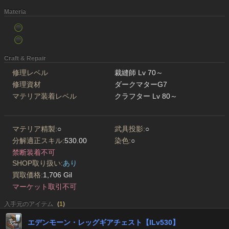
Materia
Craft & Repair
修理レベル
裁縫師 Lv 70～
修理資材
ダークマターG7
マテリア装着レベル
クラフター Lv 80～
マテリア精製:
○
武具投影:
○
分解適正スキル:
530.00
染色:
○
禁断装着不可
SHOP取り扱い:
あり
買取価格:
1,706 Gil
マーケット取引不可
入手元のアイテム
(
1
)
エデンモーン・レッグギアチェスト【ILv530】