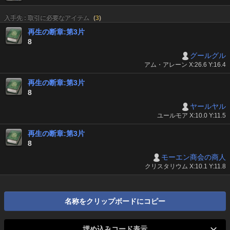
入手先 : 取引に必要なアイテム
(
3
)
再生の断章:第3片
8
グールグル
アム・アレーン X:26.6 Y:16.4
再生の断章:第3片
8
ヤールヤル
ユールモア X:10.0 Y:11.5
再生の断章:第3片
8
モーエン商会の商人
クリスタリウム X:10.1 Y:11.8
名称をクリップボードにコピー
埋め込みコード表示