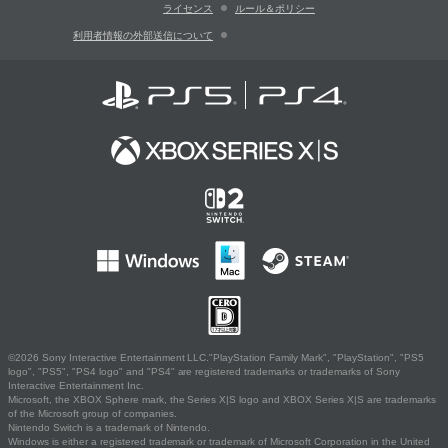
ライセンス
ルール＆ポリシー
利用者情報の外部送信について
©2026 Sony Interactive Entertainment LLC."PlayStation Family Mark", "PlayStation", "PS5
logo", "PS5", "PS4 logo" and "PS4" are registered trademarks or trademarks of Sony
Interactive Entertainment Inc.
Microsoft, the XBOX Sphere mark, the Series X|S logo and XBOX Series X|S are trademarks
of the Microsoft group of companies.
Nintendo Switch is a trademark of Nintendo.
Windows is either a registered trademark or trademark of Microsoft Corporation in the United