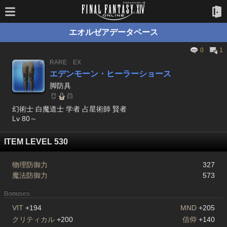
エオルゼアデータベース
0
1
RARE
EX
エデンモーン・ヒーラーショース
脚防具
幻術士 白魔道士 学者 占星術師 賢者
Lv 80～
ITEM LEVEL 530
物理防御力
327
魔法防御力
573
Bonuses
VIT
+194
MND
+205
クリティカル
+200
信仰
+140