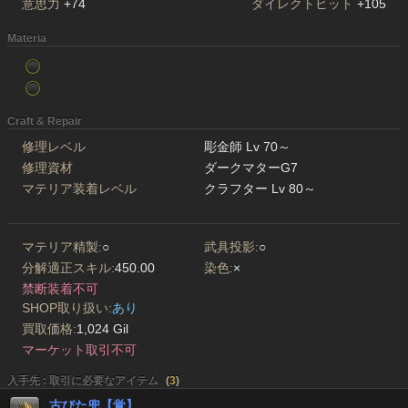
意思力
+74
ダイレクトヒット
+105
Materia
Craft & Repair
修理レベル
彫金師 Lv 70～
修理資材
ダークマターG7
マテリア装着レベル
クラフター Lv 80～
マテリア精製:
○
武具投影:
○
分解適正スキル:
450.00
染色:
×
禁断装着不可
SHOP取り扱い:
あり
買取価格:
1,024 Gil
マーケット取引不可
入手先 : 取引に必要なアイテム
(
3
)
古びた兜【覚】