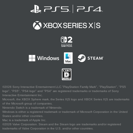
©2026 Sony Interactive Entertainment LLC."PlayStation Family Mark", "PlayStation", "PS5
logo", "PS5", "PS4 logo" and "PS4" are registered trademarks or trademarks of Sony
Interactive Entertainment Inc.
Microsoft, the XBOX Sphere mark, the Series X|S logo and XBOX Series X|S are trademarks
of the Microsoft group of companies.
Nintendo Switch is a trademark of Nintendo.
Windows is either a registered trademark or trademark of Microsoft Corporation in the United
States and/or other countries.
Mac is a trademark of Apple Inc.
©2026 Valve Corporation. Steam and the Steam logo are trademarks and/or registered
trademarks of Valve Corporation in the U.S. and/or other countries.