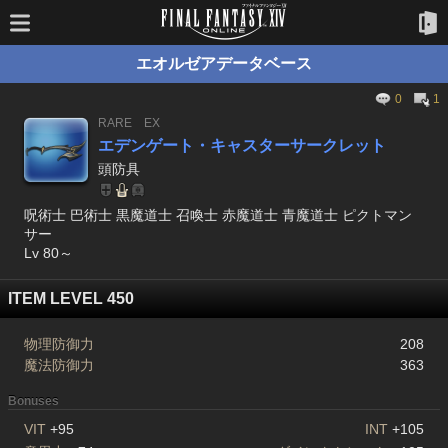
エオルゼアデータベース
0
1
RARE
EX
エデンゲート・キャスターサークレット
頭防具
呪術士 巴術士 黒魔道士 召喚士 赤魔道士 青魔道士 ピクトマン
サー
Lv 80～
ITEM LEVEL 450
物理防御力
208
魔法防御力
363
Bonuses
VIT
+95
INT
+105