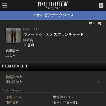
エオルゼアデータベース
0
1
RARE
EX
ヴァートゥ・カオスフランチャード
脚防具
暗黒騎士
Lv 1～
ITEM LEVEL 1
物理防御力
26
魔法防御力
26
Craft & Repair
修理レベル
甲冑師 Lv 1～
修理資材
ダークマターG1