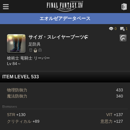
エオルゼアデータベース
0
1
サイガ・スレイヤーブーツ

足防具
槍術士 竜騎士 リーパー
Lv 84～
ITEM LEVEL 533
物理防御力
433
魔法防御力
340
Bonuses
STR
+130
VIT
+137
クリティカル
+89
意思力
+127