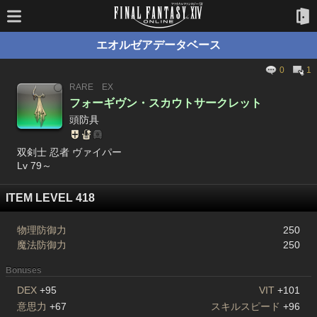
エオルゼアデータベース
0
1
RARE
EX
フォーギヴン・スカウトサークレット
頭防具
双剣士 忍者 ヴァイパー
Lv 79～
ITEM LEVEL 418
物理防御力
250
魔法防御力
250
Bonuses
DEX
+95
VIT
+101
意思力
+67
スキルスピード
+96