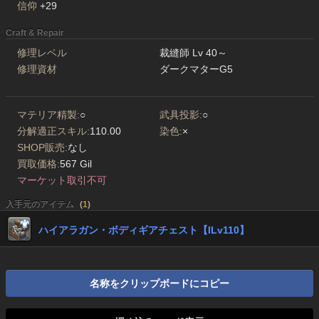
信仰
+29
Craft & Repair
修理レベル
裁縫師 Lv 40～
修理資材
ダークマターG5
マテリア精製:
○
武具投影:
○
分解適正スキル:
110.00
染色:
×
SHOP販売:
なし
買取価格:
567 Gil
マーケット取引不可
入手元のアイテム
(
1
)
ハイアラガン・ボディギアチェスト【ILv110】
名称をクリップボードにコピー