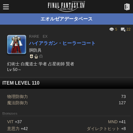
エオルゼアデータベース
5
22
RARE
EX
ハイアラガン・ヒーラーコート
胴防具
幻術士 白魔道士 学者 占星術師 賢者
Lv 50～
ITEM LEVEL 110
物理防御力
73
魔法防御力
127
Bonuses
VIT
+37
MND
+41
意思力
+42
ダイレクトヒット
+8