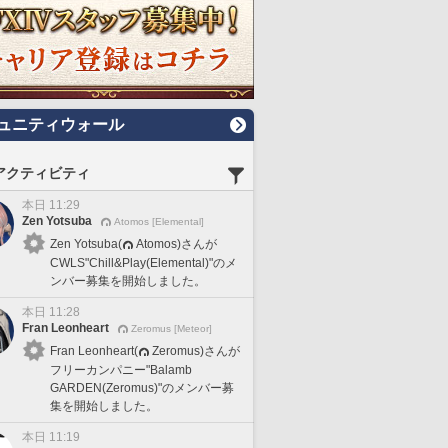
ュニティウォール
アクティビティ
本日 11:29
Zen Yotsuba
Atomos [Elemental]
Zen Yotsuba(
Atomos)さんが
CWLS"Chill&Play(Elemental)"のメ
ンバー募集を開始しました。
本日 11:28
Fran Leonheart
Zeromus [Meteor]
Fran Leonheart(
Zeromus)さんが
フリーカンパニー"Balamb
GARDEN(Zeromus)"のメンバー募
集を開始しました。
本日 11:19