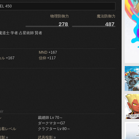
EL 450
物理防御力
魔法防御力
278
487
魔道士 学者 占星術師 賢者
MND
+167
カル
+167
信仰
+117
ir
ル
裁縫師 Lv 70～
ダークマターG7
装着レベル
クラフター Lv 80～
製:
○
武具投影:
○