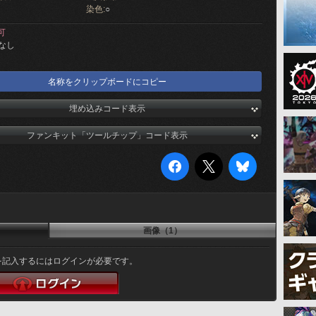
染色:
○
可
なし
名称をクリップボードにコピー
埋め込みコード表示
ファンキット「ツールチップ」コード表示
画像（1）
を記入するにはログインが必要です。