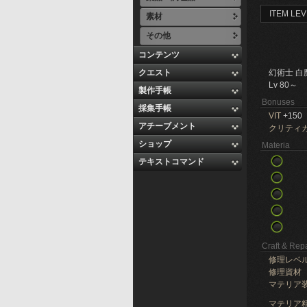
ITEM LEV
素材
その他
コンテンツ
クエスト
幻術士 白
Lv 80～
製作手帳
Bonuses
採集手帳
VIT
+150
アチーブメント
クリティ
ショップ
Materia
テキストコマンド
Craft & Repa
修理レベ
修理資材
マテリア
マテリア精