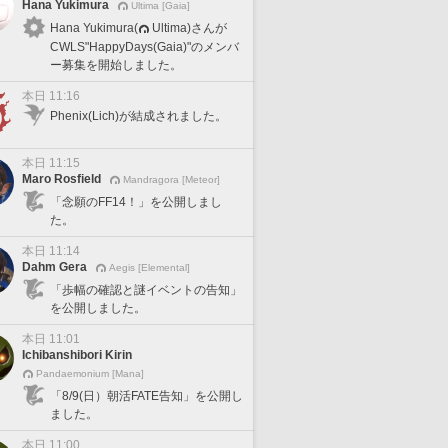
Hana Yukimura
Ultima [Gaia]
Hana Yukimura(
Ultima)さんが
CWLS"HappyDays(Gaia)"のメンバ
ー募集を開始しました。
本日 11:16
Phenix(Lich)が結成されました。
本日 11:15
Maro Rosfield
Mandragora [Meteor]
「念願のFF14！」を公開しまし
た。
本日 11:14
Dahm Gera
Aegis [Elemental]
「歩幅の確認と謎イベントの告知」
を公開しました。
本日 11:01
Ichibanshibori Kirin
Pandaemonium [Mana]
「8/9(日）朝活FATE告知」を公開し
ました。
本日 11:00