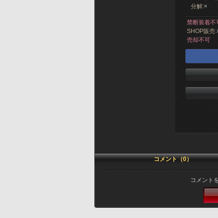
分解:
×
禁断装着不
SHOP販売:
売却不可
コメント（0）
コメント