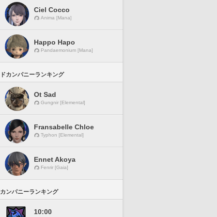
Ciel Cocco
Anima [Mana]
Happo Hapo
Pandaemonium [Mana]
ドカンパニーランキング
Ot Sad
Gungnir [Elemental]
Fransabelle Chloe
Typhon [Elemental]
Ennet Akoya
Fenrir [Gaia]
カンパニーランキング
10:00