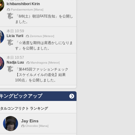
Ichibanshibori Kirin
Pandaemonium [Mana]
「8/8(土）朝活FATE告知」を公開し
ました。
本日 10:59
Licia Yurii
Zeromus [Meteor]
「☆過度な期待は肩透かしになりま
す」を公開しました。
本日 10:57
Nadja Luu
Mandragora [Meteor]
「第445回ファッションチェック
【スケイルメイルの道化】結果
100点」を公開しました。
キングピックアップ
タルコンフリクト ランキング
Jay Eins
Chocobo [Mana]