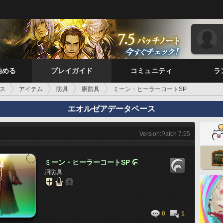
始める
プレイガイド
コミュニティ
ラ
ス
アイテム
防具
胴防具
ミーン・ヒーラーコートSP
エオルゼアデータベース
Version:Patch 7.55
ミーン・ヒーラーコートSP

胴防具
0
1