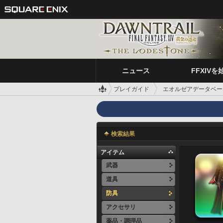
ニュース
FFXIVを
プレイガイド
エオルゼアデータベー
検索結果
アイテム
武器
道具
防具
アクセサリ
薬品・調理品