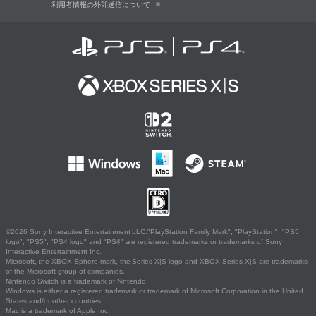
利用者情報の外部送信について
©2026 Sony Interactive Entertainment LLC."PlayStation Family Mark", "PlayStation", "PS5
logo", "PS5", "PS4 logo" and "PS4" are registered trademarks or trademarks of Sony
Interactive Entertainment Inc.
Microsoft, the XBOX Sphere mark, the Series X|S logo and XBOX Series X|S are trademarks
of the Microsoft group of companies.
Nintendo Switch is a trademark of Nintendo.
Windows is either a registered trademark or trademark of Microsoft Corporation in the United
States and/or other countries.
Mac is a trademark of Apple Inc.