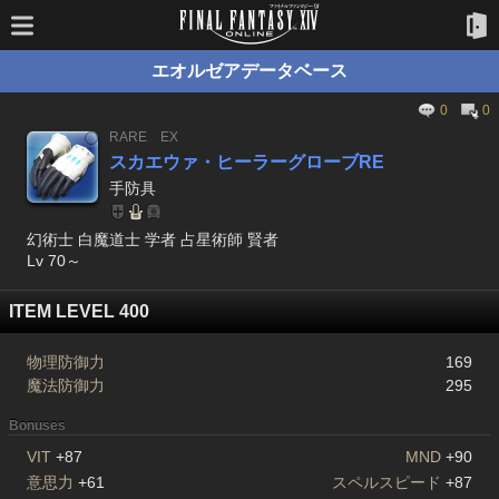
エオルゼアデータベース
0
0
RARE
EX
スカエウァ・ヒーラーグローブRE
手防具
幻術士 白魔道士 学者 占星術師 賢者
Lv 70～
ITEM LEVEL 400
物理防御力
169
魔法防御力
295
Bonuses
VIT
+87
MND
+90
意思力
+61
スペルスピード
+87