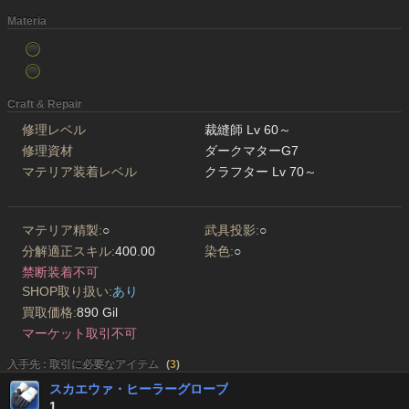
Materia
Craft & Repair
修理レベル
裁縫師 Lv 60～
修理資材
ダークマターG7
マテリア装着レベル
クラフター Lv 70～
マテリア精製:
○
武具投影:
○
分解適正スキル:
400.00
染色:
○
禁断装着不可
SHOP取り扱い:
あり
買取価格:
890 Gil
マーケット取引不可
入手先 : 取引に必要なアイテム
(
3
)
スカエウァ・ヒーラーグローブ
1