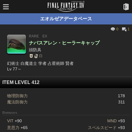
エオルゼアデータベース
0
1
RARE
EX
ナバスアレン・ヒーラーキャップ
頭防具
幻術士 白魔道士 学者 占星術師 賢者
Lv 77～
ITEM LEVEL 412
物理防御力
178
魔法防御力
311
Bonuses
VIT
+90
MND
+93
意思力
+65
スペルスピード
+93