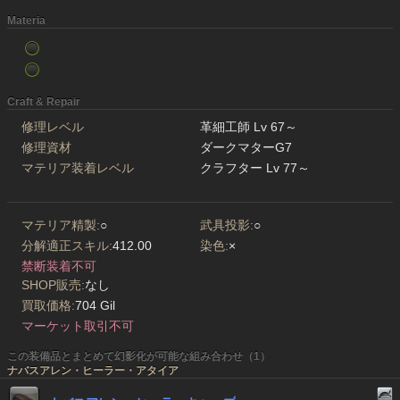
Materia
Craft & Repair
修理レベル
革細工師 Lv 67～
修理資材
ダークマターG7
マテリア装着レベル
クラフター Lv 77～
マテリア精製:
○
武具投影:
○
分解適正スキル:
412.00
染色:
×
禁断装着不可
SHOP販売:
なし
買取価格:
704 Gil
マーケット取引不可
この装備品とまとめて幻影化が可能な組み合わせ（1）
ナバスアレン・ヒーラー・アタイア