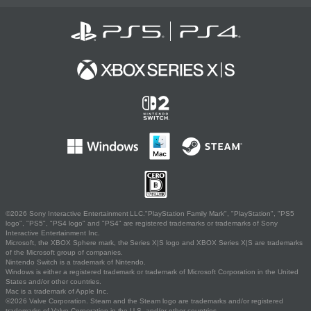
©2026 Sony Interactive Entertainment LLC."PlayStation Family Mark", "PlayStation", "PS5
logo", "PS5", "PS4 logo" and "PS4" are registered trademarks or trademarks of Sony
Interactive Entertainment Inc.
Microsoft, the XBOX Sphere mark, the Series X|S logo and XBOX Series X|S are trademarks
of the Microsoft group of companies.
Nintendo Switch is a trademark of Nintendo.
Windows is either a registered trademark or trademark of Microsoft Corporation in the United
States and/or other countries.
Mac is a trademark of Apple Inc.
©2026 Valve Corporation. Steam and the Steam logo are trademarks and/or registered
trademarks of Valve Corporation in the U.S. and/or other countries.