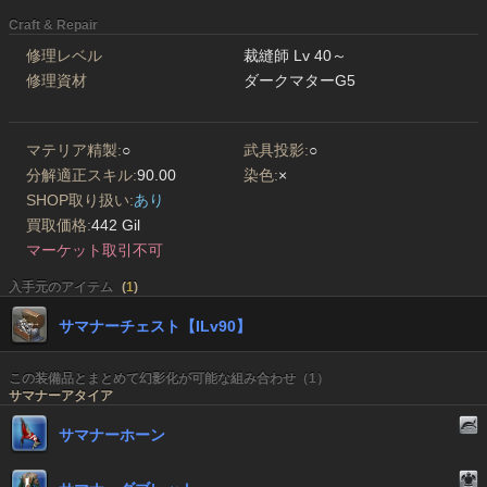
Craft & Repair
修理レベル
裁縫師 Lv 40～
修理資材
ダークマターG5
マテリア精製:
○
武具投影:
○
分解適正スキル:
90.00
染色:
×
SHOP取り扱い:
あり
買取価格:
442 Gil
マーケット取引不可
入手元のアイテム
(
1
)
サマナーチェスト【ILv90】
この装備品とまとめて幻影化が可能な組み合わせ（1）
サマナーアタイア
サマナーホーン