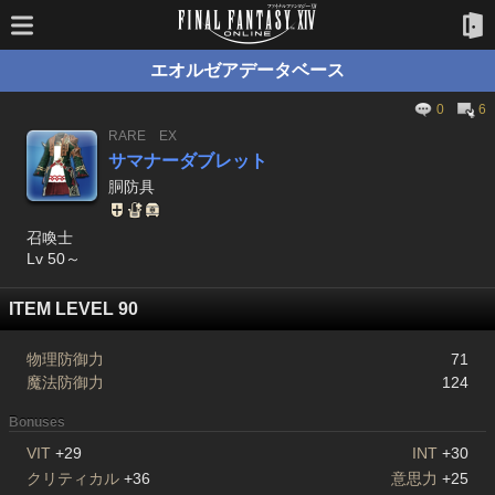
エオルゼアデータベース
0
6
RARE
EX
サマナーダブレット
胴防具
召喚士
Lv 50～
ITEM LEVEL 90
物理防御力
71
魔法防御力
124
Bonuses
VIT
+29
INT
+30
クリティカル
+36
意思力
+25