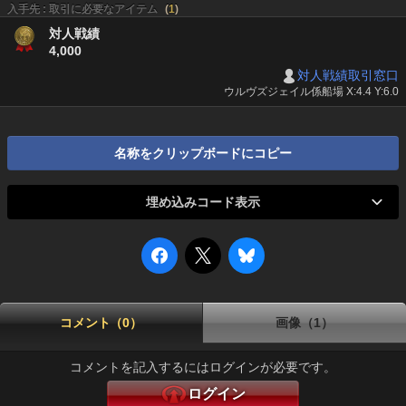
入手先 : 取引に必要なアイテム
(
1
)
対人戦績
4,000
対人戦績取引窓口
ウルヴズジェイル係船場 X:4.4 Y:6.0
名称をクリップボードにコピー
埋め込みコード表示
コメント（0）
画像（1）
コメントを記入するにはログインが必要です。
ログイン