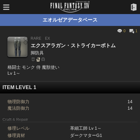
エオルゼアデータベース
0
1
RARE
EX
エクスアラガン・ストライカーボトム
脚防具
格闘士 モンク 侍 魔獣使い
Lv 1～
ITEM LEVEL 1
物理防御力
14
魔法防御力
14
Craft & Repair
修理レベル
革細工師 Lv 1～
修理資材
ダークマターG1