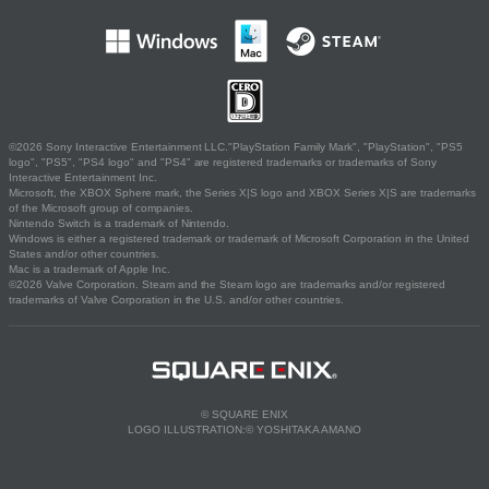
©2026 Sony Interactive Entertainment LLC."PlayStation Family Mark", "PlayStation", "PS5
logo", "PS5", "PS4 logo" and "PS4" are registered trademarks or trademarks of Sony
Interactive Entertainment Inc.
Microsoft, the XBOX Sphere mark, the Series X|S logo and XBOX Series X|S are trademarks
of the Microsoft group of companies.
Nintendo Switch is a trademark of Nintendo.
Windows is either a registered trademark or trademark of Microsoft Corporation in the United
States and/or other countries.
Mac is a trademark of Apple Inc.
©2026 Valve Corporation. Steam and the Steam logo are trademarks and/or registered
trademarks of Valve Corporation in the U.S. and/or other countries.
© SQUARE ENIX
LOGO ILLUSTRATION:© YOSHITAKA AMANO