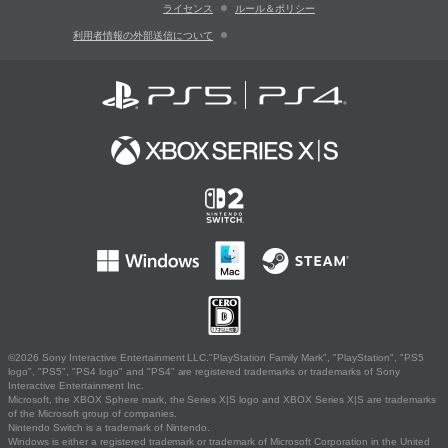
ライセンス
ルール＆ポリシー
利用者情報の外部送信について
©2026 Sony Interactive Entertainment LLC."PlayStation Family Mark", "PlayStation", "PS5
logo", "PS5", "PS4 logo" and "PS4" are registered trademarks or trademarks of Sony
Interactive Entertainment Inc.
Microsoft, the XBOX Sphere mark, the Series X|S logo and XBOX Series X|S are trademarks
of the Microsoft group of companies.
Nintendo Switch is a trademark of Nintendo.
Windows is either a registered trademark or trademark of Microsoft Corporation in the United