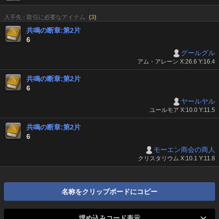
入手先 : 取引に必要なアイテム
(
3
)
共鳴の断章:第2片
6
グールグル
アム・アレーン X:26.6 Y:16.4
共鳴の断章:第2片
6
ヤールヤル
ユールモア X:10.0 Y:11.5
共鳴の断章:第2片
6
モーエン商会の商人
クリスタリウム X:10.1 Y:11.8
名称をクリップボードにコピー
埋め込みコード表示