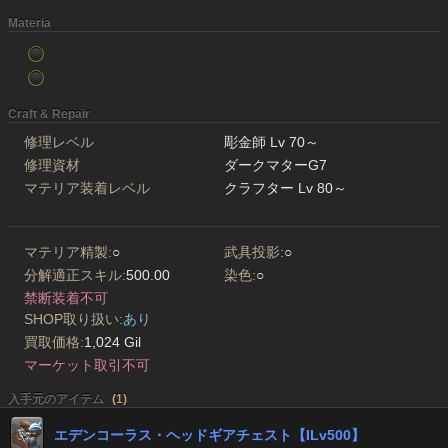
Materia
Craft & Repair
修理レベル
彫金師 Lv 70～
修理資材
ダークマターG7
マテリア装着レベル
クラフター Lv 80～
マテリア精製:
○
武具投影:
○
分解適正スキル:
500.00
染色:
○
禁断装着不可
SHOP取り扱い:
あり
買取価格:
1,024 Gil
マーケット取引不可
入手元のアイテム
(
1
)
エデンコーラス・ヘッドギアチェスト【ILv500】